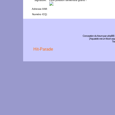
Signature:
Petit poisson deviendra grand !
Adresse AIM:
Numéro ICQ:
Conception du forum par:
phpBB
| Aquariolo est un forum a
Tra