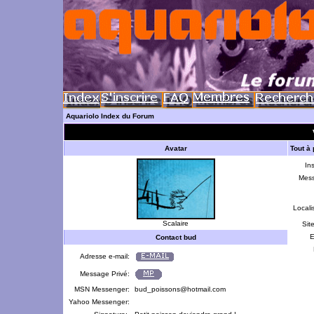
Aquariolo Index du Forum
Avatar
Tout à
Ins
Mes
Locali
Scalaire
Sit
E
Contact bud
Adresse e-mail:
Message Privé:
MSN Messenger:
bud_poissons@hotmail.com
Yahoo Messenger: