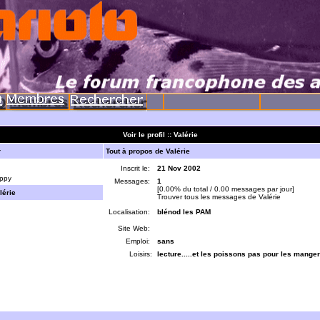
Voir le profil :: Valérie
r
Tout à propos de Valérie
Inscrit le:
21 Nov 2002
ppy
Messages:
1
[0.00% du total / 0.00 messages par jour]
lérie
Trouver tous les messages de Valérie
Localisation:
blénod les PAM
Site Web:
Emploi:
sans
Loisirs:
lecture.....et les poissons pas pour les manger