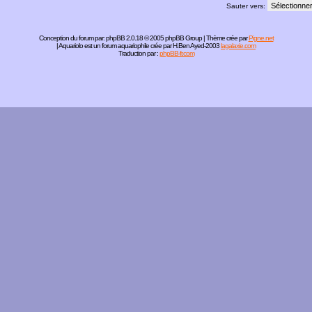
Sauter vers:
Conception du forum par:
phpBB
2.0.18 © 2005 phpBB Group | Thème crée par
Pigne.net
| Aquariolo est un forum aquariophile crée par H.Ben Ayed-2003
lagalaxie.com
Traduction par :
phpBB-fr.com