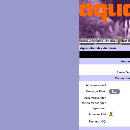
Aquariolo Index du Forum
Avata
Alevin Gu
Contact Va
Adresse e-mail:
Message Privé:
MSN Messenger:
Yahoo Messenger:
Signature:
Adresse AIM:
Numéro ICQ: