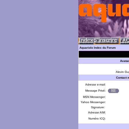
Aquariolo Index du Forum
Avata
Alevin Gu
Contact 
Adresse e-mail:
Message Privé:
MSN Messenger:
Yahoo Messenger:
Signature:
Adresse AIM:
Numéro ICQ: