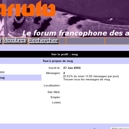
Voir le profil :: mug
r
Tout à propos de mug
Inscrit le:
27 Jan 2003
ppy
Messages:
2
[0.01% du total / 0.00 messages par jour]
mug
Trouver tous les messages de mug
Localisation:
Site Web:
Emploi:
Loisirs: