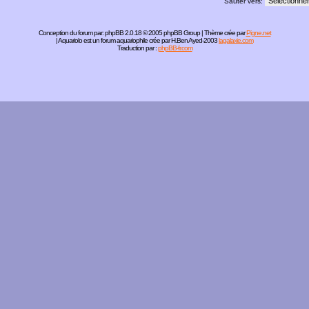
Sauter vers:
Conception du forum par:
phpBB
2.0.18 © 2005 phpBB Group | Thème crée par
Pigne.net
| Aquariolo est un forum aquariophile crée par H.Ben Ayed-2003
lagalaxie.com
Traduction par :
phpBB-fr.com