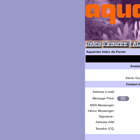
Aquariolo Index du Forum
Avata
Alevin Gu
Contact 
Adresse e-mail:
Message Privé:
MSN Messenger:
Yahoo Messenger:
Signature:
Adresse AIM:
Numéro ICQ: