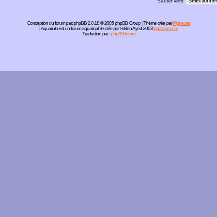
Sauter vers:
Conception du forum par:
phpBB
2.0.18 © 2005 phpBB Group | Thème crée par
Pigne.net
| Aquariolo est un forum aquariophile crée par H.Ben Ayed-2003
lagalaxie.com
Traduction par :
phpBB-fr.com