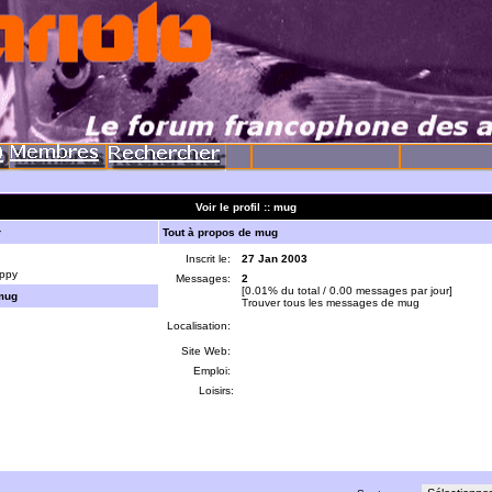
Voir le profil :: mug
r
Tout à propos de mug
Inscrit le:
27 Jan 2003
ppy
Messages:
2
[0.01% du total / 0.00 messages par jour]
mug
Trouver tous les messages de mug
Localisation:
Site Web:
Emploi:
Loisirs: