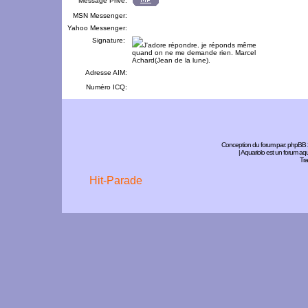
Message Privé:
MSN Messenger:
Yahoo Messenger:
Signature:
J'adore répondre. je réponds même
quand on ne me demande rien. Marcel
Achard(Jean de la lune).
Adresse AIM:
Numéro ICQ:
Conception du forum par:
phpBB
| Aquariolo est un forum a
Tra