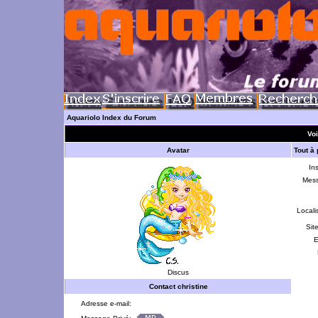
Aquariolo Index du Forum
Voi
Avatar
Tout à
Ins
Mes
Locali
Sit
E
Discus
Contact christine
Adresse e-mail: