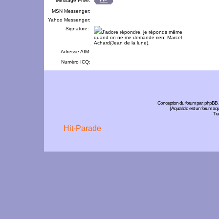
Message Privé:
MSN Messenger:
Yahoo Messenger:
Signature:
J'adore répondre. je réponds même
quand on ne me demande rien. Marcel
Achard(Jean de la lune).
Adresse AIM:
Numéro ICQ:
Conception du forum par:
phpBB
| Aquariolo est un forum a
Tra