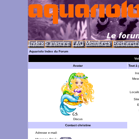
Aquariolo Index du Forum
Voi
Avatar
Tout à
Ins
Mes
Locali
Sit
E
Discus
Contact christine
Adresse e-mail: