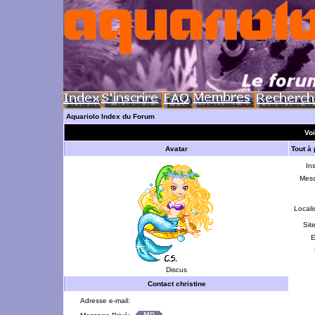
Aquariolo Index du Forum
Voi
Avatar
Tout à
Ins
Mes
Locali
Sit
E
Discus
Contact christine
Adresse e-mail: