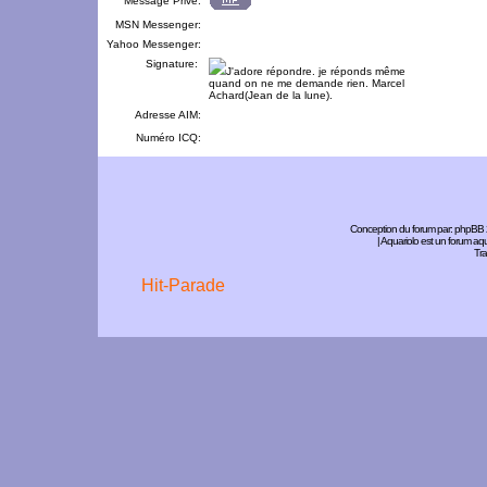
Message Privé:
MSN Messenger:
Yahoo Messenger:
Signature:
J'adore répondre. je réponds même
quand on ne me demande rien. Marcel
Achard(Jean de la lune).
Adresse AIM:
Numéro ICQ:
Conception du forum par:
phpBB
| Aquariolo est un forum a
Tra