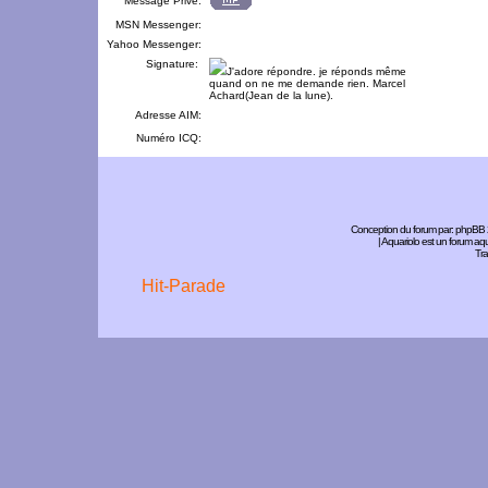
Message Privé:
MSN Messenger:
Yahoo Messenger:
Signature:
J'adore répondre. je réponds même
quand on ne me demande rien. Marcel
Achard(Jean de la lune).
Adresse AIM:
Numéro ICQ:
Conception du forum par:
phpBB
| Aquariolo est un forum a
Tra