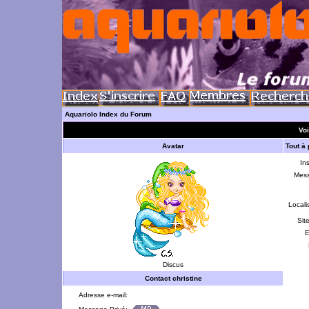
Aquariolo Index du Forum
Voi
Avatar
Tout à
Ins
Mes
Locali
Sit
E
Discus
Contact christine
Adresse e-mail: