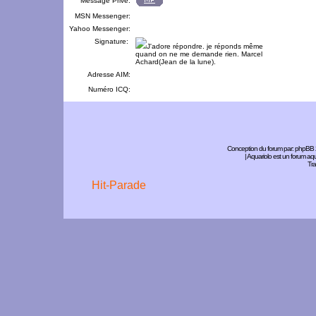
Message Privé:
MSN Messenger:
Yahoo Messenger:
Signature:
J'adore répondre. je réponds même
quand on ne me demande rien. Marcel
Achard(Jean de la lune).
Adresse AIM:
Numéro ICQ:
Conception du forum par:
phpBB
| Aquariolo est un forum a
Tra