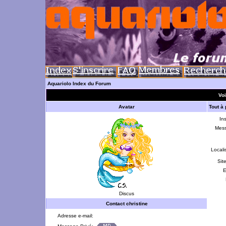
Aquariolo Index du Forum
Voi
Avatar
Tout à
Ins
Mes
Locali
Sit
E
Discus
Contact christine
Adresse e-mail: