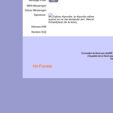
Message Privé:
MSN Messenger:
Yahoo Messenger:
Signature:
J'adore répondre. je réponds même
quand on ne me demande rien. Marcel
Achard(Jean de la lune).
Adresse AIM:
Numéro ICQ:
Conception du forum par:
phpBB
| Aquariolo est un forum a
Tra