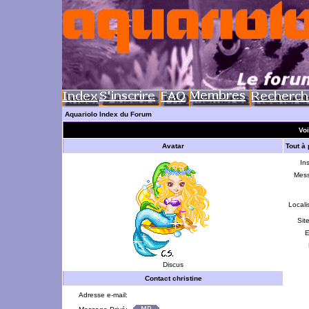
Aquariolo Index du Forum
Voi
Avatar
Tout à
Ins
Mes
Locali
Sit
E
Discus
Contact christine
Adresse e-mail: