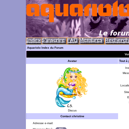
Aquariolo Index du Forum
Voi
Avatar
Tout à
Ins
Mes
Locali
Sit
E
Discus
Contact christine
Adresse e-mail: