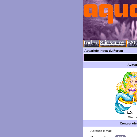
Aquariolo Index du Forum
Avata
Discus
Contact chr
Adresse e-mail: