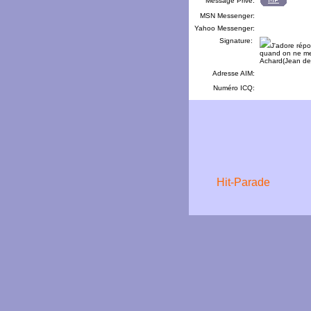
Message Privé:
MSN Messenger:
Yahoo Messenger:
Signature:
J'adore rép
quand on ne me
Achard(Jean de 
Adresse AIM:
Numéro ICQ: