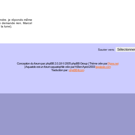
ondre. je réponds même
 demande rien. Marcel
la lune).
Sauter vers:
Conception du forum par:
phpBB
2.0.18 © 2005 phpBB Group | Thème crée par
Pigne.net
| Aquariolo est un forum aquariophile crée par H.Ben Ayed-2003
lagalaxie.com
Traduction par :
phpBB-fr.com