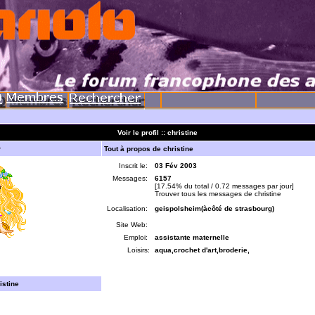
Voir le profil :: christine
r
Tout à propos de christine
Inscrit le:
03 Fév 2003
Messages:
6157
[17.54% du total / 0.72 messages par jour]
Trouver tous les messages de christine
Localisation:
geispolsheim(àcôté de strasbourg)
Site Web:
Emploi:
assistante maternelle
Loisirs:
aqua,crochet d'art,broderie,
istine