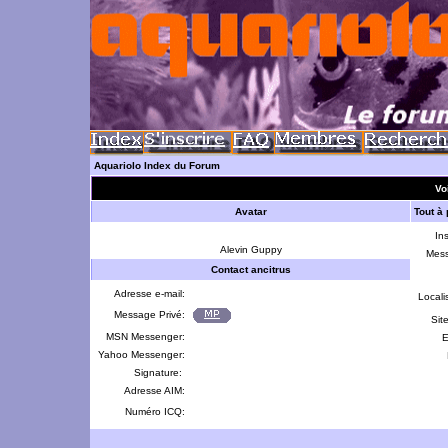
Aquariolo Index du Forum
Voi
Avatar
Tout à
Ins
Alevin Guppy
Mes
Contact ancitrus
Adresse e-mail:
Locali
Message Privé:
Sit
MSN Messenger:
E
Yahoo Messenger:
Signature:
Adresse AIM:
Numéro ICQ: