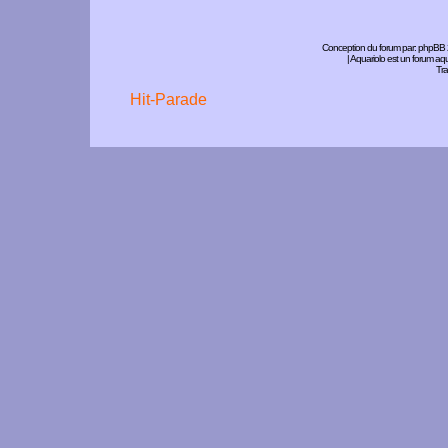
Conception du forum par:
phpBB
| Aquariolo est un forum a
Tra