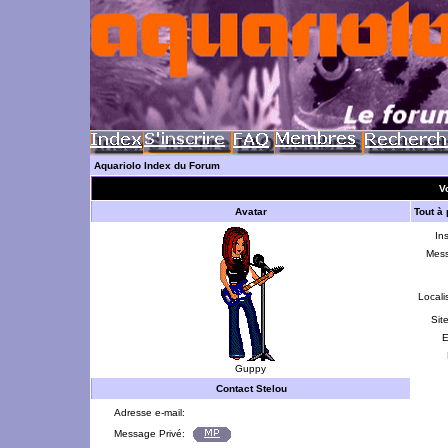
Aquariolo Index du Forum
Vo
Avatar
Tout à
Ins
Mes
Locali
Sit
E
Guppy
Contact Stelou
Adresse e-mail:
Message Privé: