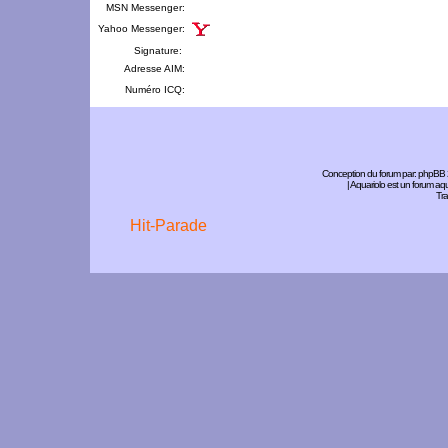
MSN Messenger:
Yahoo Messenger:
Signature:
Adresse AIM:
Numéro ICQ:
Conception du forum par:
phpBB
| Aquariolo est un forum a
Tra