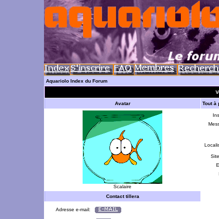
Aquariolo Index du Forum
V
Avatar
Tout à 
Ins
Mes
Locali
Sit
E
Scalaire
Contact tillera
Adresse e-mail: