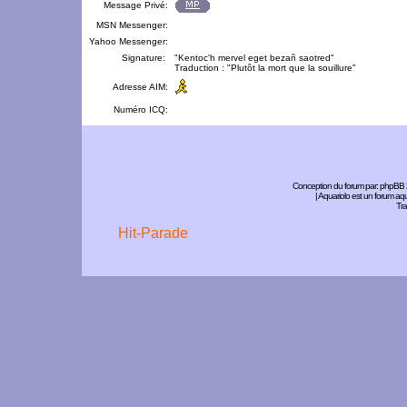
Message Privé:
MSN Messenger:
Yahoo Messenger:
Signature:
"Kentoc'h mervel eget bezañ saotred"
Traduction : "Plutôt la mort que la souillure"
Adresse AIM:
Numéro ICQ:
Conception du forum par:
phpBB
| Aquariolo est un forum a
Tra