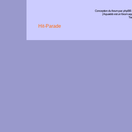
Conception du forum par:
phpBB
| Aquariolo est un forum a
Tra