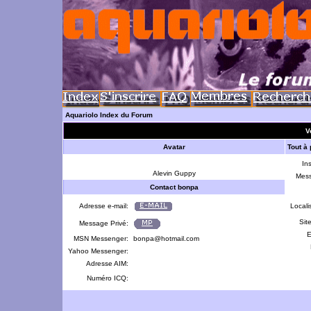
Aquariolo Index du Forum
V
Avatar
Tout à
Ins
Alevin Guppy
Mes
Contact bonpa
Adresse e-mail:
Locali
Sit
Message Privé:
E
MSN Messenger:
bonpa@hotmail.com
Yahoo Messenger:
Adresse AIM:
Numéro ICQ: