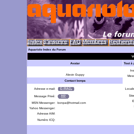
Aquariolo Index du Forum
V
Avatar
Tout à
Ins
Alevin Guppy
Mes
Contact bonpa
Adresse e-mail:
Locali
Sit
Message Privé:
E
MSN Messenger:
bonpa@hotmail.com
Yahoo Messenger:
Adresse AIM:
Numéro ICQ: