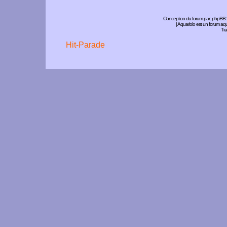
Conception du forum par:
phpBB
| Aquariolo est un forum a
Tra