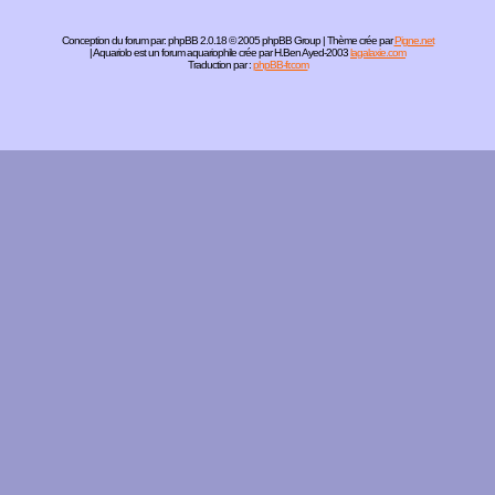
Conception du forum par:
phpBB
2.0.18 © 2005 phpBB Group | Thème crée par
Pigne.net
| Aquariolo est un forum aquariophile crée par H.Ben Ayed-2003
lagalaxie.com
Traduction par :
phpBB-fr.com