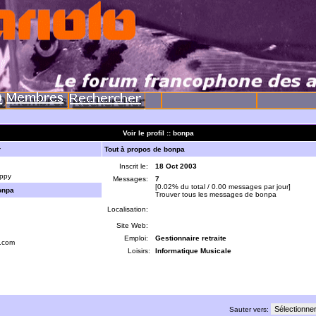
Voir le profil :: bonpa
r
Tout à propos de bonpa
Inscrit le:
18 Oct 2003
ppy
Messages:
7
[0.02% du total / 0.00 messages par jour]
onpa
Trouver tous les messages de bonpa
Localisation:
Site Web:
Emploi:
Gestionnaire retraite
.com
Loisirs:
Informatique Musicale
Sauter vers: