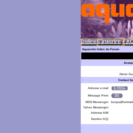
Aquariolo Index du Forum
Avata
Alevin Gu
Contact b
Adresse e-mail:
Message Privé:
MSN Messenger:
bonpa@hotmail
Yahoo Messenger:
Adresse AIM:
Numéro ICQ: