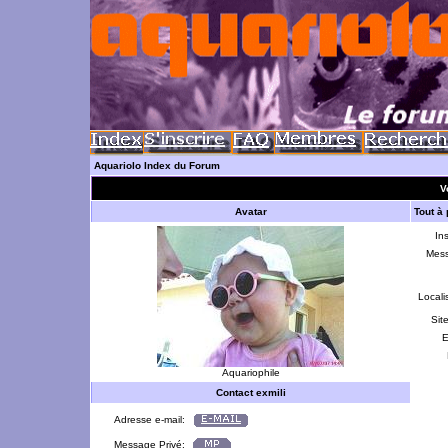
Aquariolo Index du Forum
Vo
Avatar
Tout à
Ins
Mes
Locali
Sit
E
Aquariophile
Contact exmili
Adresse e-mail:
Message Privé: