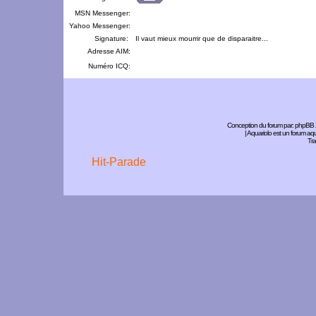
MSN Messenger:
Yahoo Messenger:
Signature:
Il vaut mieux mourrir que de disparaitre...
Adresse AIM:
Numéro ICQ:
Conception du forum par:
phpBB
| Aquariolo est un forum a
Tra