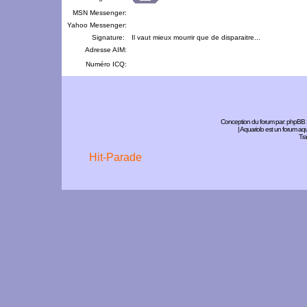
MSN Messenger:
Yahoo Messenger:
Signature:
Il vaut mieux mourrir que de disparaitre...
Adresse AIM:
Numéro ICQ:
Conception du forum par:
phpBB
| Aquariolo est un forum a
Tra