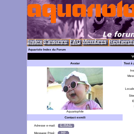
Aquariolo Index du Forum
Vo
Avatar
Tout à
Ins
Mes
Locali
Sit
E
Aquariophile
Contact exmili
Adresse e-mail:
Message Privé: