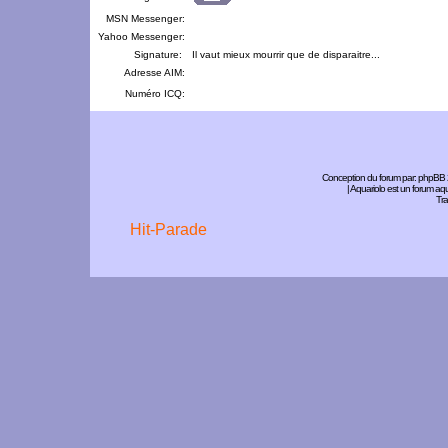
MSN Messenger:
Yahoo Messenger:
Signature:
Il vaut mieux mourrir que de disparaitre...
Adresse AIM:
Numéro ICQ:
Conception du forum par:
phpBB
| Aquariolo est un forum a
Tra