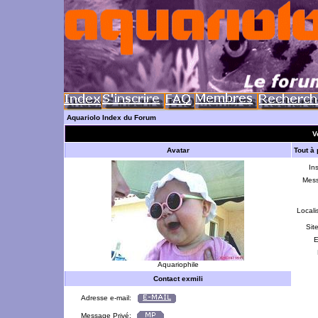
Aquariolo Index du Forum
Vo
Avatar
Tout à
Ins
Mes
Locali
Sit
E
Aquariophile
Contact exmili
Adresse e-mail:
Message Privé: