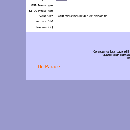
MSN Messenger:
Yahoo Messenger:
Signature:
Il vaut mieux mourrir que de disparaitre...
Adresse AIM:
Numéro ICQ:
Conception du forum par:
phpBB
| Aquariolo est un forum a
Tra