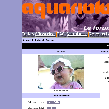
Aquariolo Index du Forum
Vo
Avatar
Tout à
Ins
Mes
Locali
Sit
E
Aquariophile
Contact exmili
Adresse e-mail:
Message Privé: