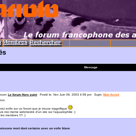
és
Message
orum:
Le forum Hors sujet
Posté le: Ven Juin 06, 2003 4:58 pm Sujet:
Mon Arrivé
our,
oici enfin sur un forum que je trouve magnifique
uis moi meme webmestre d'un site sur l'aquariophilie ;)
 les membres !!!! ;)
oissons mort dont certains avec un voile blanc