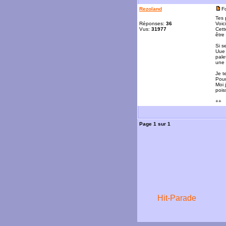
Rezoland
F
Tes 
Réponses:
36
Voic
Vus:
31977
Cett
être
Si s
Uue 
pale
une 
Je t
Pour
Moi 
pois
++
Page
1
sur
1