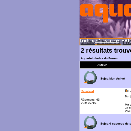
2 résultats trouv
Aquariolo Index du Forum
Auteur
Sujet:
Mon Arrivé
Rezoland
F
Bonj
Réponses:
43
Vus:
36793
Me v
Je s
Vive
Sujet:
6 especes de p