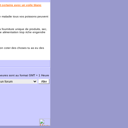
 certains avec un voile blanc
e maladie tous vos poissons peuvent
 fourniture unique de produits, sec,
une alimentation trop riche engendre
e bon coter des choses tu as eu des
 heures sont au format GMT + 1 Heure