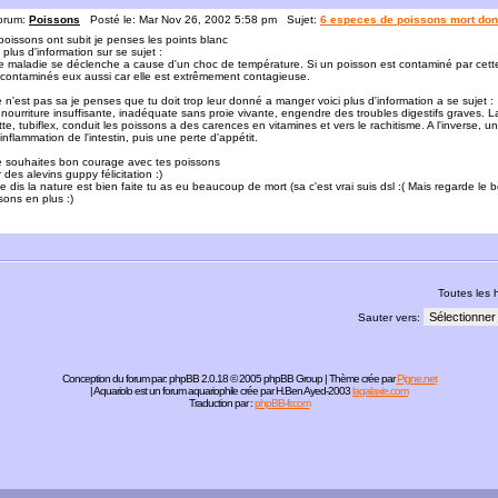
orum:
Poissons
Posté le: Mar Nov 26, 2002 5:58 pm Sujet:
6 especes de poissons mort dont
poissons ont subit je penses les points blanc
i plus d'information sur se sujet :
e maladie se déclenche a cause d'un choc de température. Si un poisson est contaminé par cett
 contaminés eux aussi car elle est extrêmement contagieuse.
e n'est pas sa je penses que tu doit trop leur donné a manger voici plus d'information a se sujet :
nourriture insuffisante, inadéquate sans proie vivante, engendre des troubles digestifs graves. La
tte, tubiflex, conduit les poissons a des carences en vitamines et vers le rachitisme. A l'inverse, 
inflammation de l'intestin, puis une perte d'appétit.
e souhaites bon courage avec tes poissons
 des alevins guppy félicitation :)
je dis la nature est bien faite tu as eu beaucoup de mort (sa c'est vrai suis dsl :( Mais regarde l
sons en plus :)
Toutes les
Sauter vers:
Conception du forum par:
phpBB
2.0.18 © 2005 phpBB Group | Thème crée par
Pigne.net
| Aquariolo est un forum aquariophile crée par H.Ben Ayed-2003
lagalaxie.com
Traduction par :
phpBB-fr.com