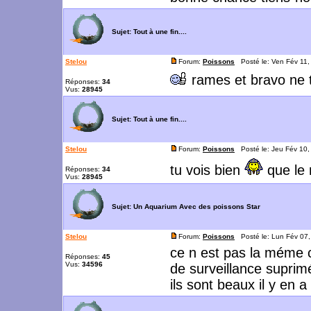
Sujet:
Tout à une fin....
Stelou
Forum:
Poissons
Posté le: Ven Fév 11
rames et bravo ne 
Réponses:
34
Vus:
28945
Sujet:
Tout à une fin....
Stelou
Forum:
Poissons
Posté le: Jeu Fév 10,
tu vois bien
que le 
Réponses:
34
Vus:
28945
Sujet:
Un Aquarium Avec des poissons Star
Stelou
Forum:
Poissons
Posté le: Lun Fév 07
ce n est pas la méme ch
Réponses:
45
Vus:
34596
de surveillance suprim
ils sont beaux il y en 