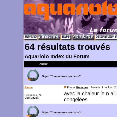
64 résultats trouvés
Aquariolo Index du Forum
Auteur
Sujet:
T° importante que faire?
Stelou
Forum:
Poissons
Posté le: Lun Juin 20
avec la chaleur je n al
Réponses:
73
Vus:
68284
congelées
Sujet:
T° importante que faire?