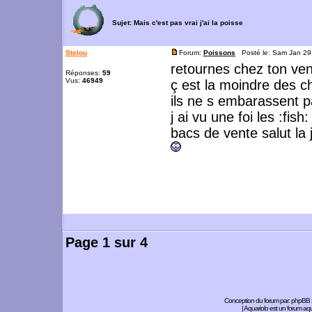
Sujet:
Mais c'est pas vrai j'ai la poisse
Stelou
Forum:
Poissons
Posté le: Sam Jan 29
retournes chez ton ve
Réponses:
59
Vus:
46949
ç est la moindre des c
ils ne s embarassent p
j ai vu une foi les :fis
bacs de vente salut la 
Page
1
sur
4
Conception du forum par:
phpBB
| Aquariolo est un forum a