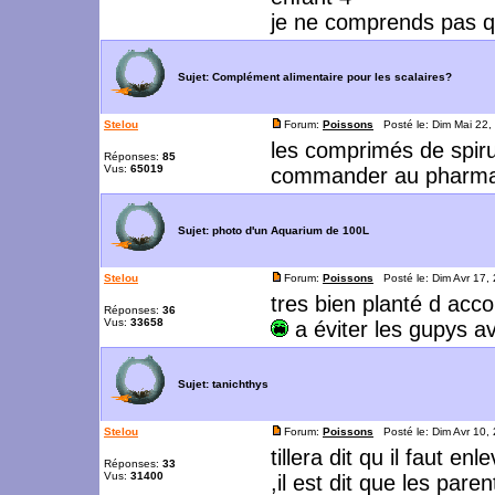
je ne comprends pas q
Sujet:
Complément alimentaire pour les scalaires?
Stelou
Forum:
Poissons
Posté le: Dim Mai 22,
les comprimés de spirul
Réponses:
85
Vus:
65019
commander au pharma
Sujet:
photo d'un Aquarium de 100L
Stelou
Forum:
Poissons
Posté le: Dim Avr 17,
tres bien planté d acc
Réponses:
36
Vus:
33658
a éviter les gupys a
Sujet:
tanichthys
Stelou
Forum:
Poissons
Posté le: Dim Avr 10,
tillera dit qu il faut e
Réponses:
33
Vus:
31400
,il est dit que les pare