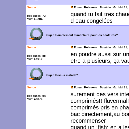
Stelou
Forum:
Poissons
Posté le: Mar Mai 31,
quand tu fait tres chau
Réponses:
73
Vus:
68284
d eau congelées
Sujet:
Complément alimentaire pour les scalaires?
Stelou
Forum:
Poissons
Posté le: Mar Mai 31,
en poudre aussi sur un 
Réponses:
85
Vus:
65019
etre a plusieurs, ça va
Sujet:
Discus malade?
Stelou
Forum:
Poissons
Posté le: Mar Mai 31,
surement des vers inte
Réponses:
54
Vus:
45876
comprimés!! fluvermal
comprimés pris en phar
bac directement,au bout
recommenser
quand un :fish: en a l