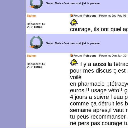
Sujet:
Mais c'est pas vrai j'ai la poisse
Stelou
Forum:
Poissons
Posté le: Jeu Fév 03
Réponses:
59
Vus:
46949
courage, ils ont quel 
Sujet:
Mais c'est pas vrai j'ai la poisse
Stelou
Forum:
Poissons
Posté le: Dim Jan 30
il y a aussi la tétr
Réponses:
59
Vus:
46949
pour mes discus ç est c
voilé
en pharmacie ;;tétracy
euros !! usage véto!! ç
4 jours a suivre l eau 
comme ça détruit les b
semaine apres,il vaut m
tu peus recommanser le
ne pers pas courage tu