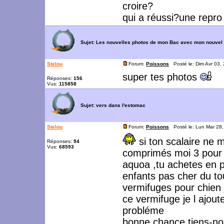
croire?
qui a réussi?une repro
Sujet:
Les nouvelles photos de mon Bac avec mon nouvel
Stelou
Forum:
Poissons
Posté le: Dim Avr 03,
super tes photos
Réponses:
156
Vus:
115858
Sujet:
vers dans l'estomac
Stelou
Forum:
Poissons
Posté le: Lun Mar 28
si ton scalaire ne m
Réponses:
94
Vus:
68593
comprimés moi 3 pour m
aquoa ,tu achetes en 
enfants pas cher du to
vermifuges pour chien j
ce vermifuge je l ajou
probléme
bonne chance tiens-nou