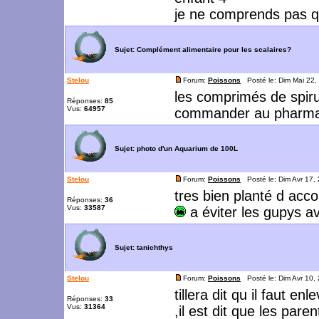
je ne comprends pas q
Sujet:
Complément alimentaire pour les scalaires?
Stelou
Forum:
Poissons
Posté le: Dim Mai 22,
les comprimés de spirul
Réponses:
85
Vus:
64957
commander au pharma
Sujet:
photo d'un Aquarium de 100L
Stelou
Forum:
Poissons
Posté le: Dim Avr 17,
tres bien planté d acc
Réponses:
36
Vus:
33587
a éviter les gupys a
Sujet:
tanichthys
Stelou
Forum:
Poissons
Posté le: Dim Avr 10,
tillera dit qu il faut e
Réponses:
33
Vus:
31364
,il est dit que les pare