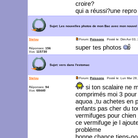
croire?
qui a réussi?une repro
Sujet:
Les nouvelles photos de mon Bac avec mon nouvel
Stelou
Forum:
Poissons
Posté le: Dim Avr 03,
super tes photos
Réponses:
156
Vus:
115730
Sujet:
vers dans l'estomac
Stelou
Forum:
Poissons
Posté le: Lun Mar 28
si ton scalaire ne m
Réponses:
94
Vus:
68440
comprimés moi 3 pour m
aquoa ,tu achetes en 
enfants pas cher du to
vermifuges pour chien j
ce vermifuge je l ajou
probléme
bonne chance tiens-nou