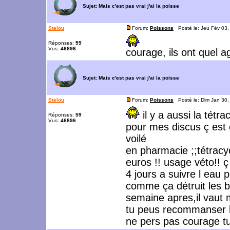
Sujet:
Mais c'est pas vrai j'ai la poisse
Stelou
Forum:
Poissons
Posté le: Jeu Fév 03
Réponses:
59
Vus:
46896
courage, ils ont quel 
Sujet:
Mais c'est pas vrai j'ai la poisse
Stelou
Forum:
Poissons
Posté le: Dim Jan 30
il y a aussi la tétr
Réponses:
59
Vus:
46896
pour mes discus ç est c
voilé
en pharmacie ;;tétracy
euros !! usage véto!! ç
4 jours a suivre l eau 
comme ça détruit les b
semaine apres,il vaut m
tu peus recommanser le
ne pers pas courage tu