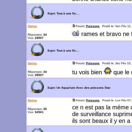
Sujet:
Tout à une fin....
Stelou
Forum:
Poissons
Posté le: Ven Fév 11
rames et bravo ne 
Réponses:
34
Vus:
28907
Sujet:
Tout à une fin....
Stelou
Forum:
Poissons
Posté le: Jeu Fév 10,
tu vois bien
que le 
Réponses:
34
Vus:
28907
Sujet:
Un Aquarium Avec des poissons Star
Stelou
Forum:
Poissons
Posté le: Lun Fév 07
ce n est pas la méme ch
Réponses:
45
Vus:
34561
de surveillance suprim
ils sont beaux il y en 