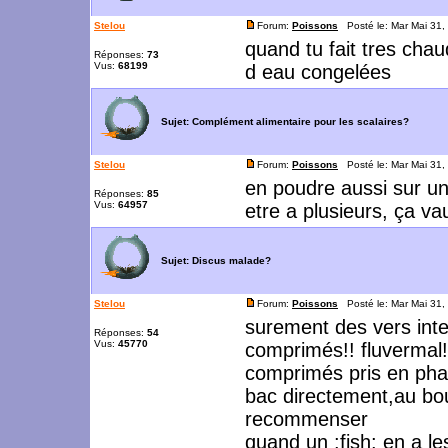
Stelou
Forum:
Poissons
Posté le: Mar Mai 31,
quand tu fait tres chau
Réponses:
73
Vus:
68199
d eau congelées
Sujet:
Complément alimentaire pour les scalaires?
Stelou
Forum:
Poissons
Posté le: Mar Mai 31,
en poudre aussi sur un 
Réponses:
85
Vus:
64957
etre a plusieurs, ça va
Sujet:
Discus malade?
Stelou
Forum:
Poissons
Posté le: Mar Mai 31,
surement des vers inte
Réponses:
54
Vus:
45770
comprimés!! fluvermal
comprimés pris en phar
bac directement,au bout
recommenser
quand un :fish: en a l