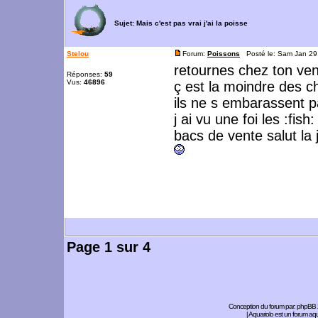
Sujet:
Mais c'est pas vrai j'ai la poisse
Stelou
Forum:
Poissons
Posté le: Sam Jan 29
retournes chez ton ve
Réponses:
59
Vus:
46896
ç est la moindre des c
ils ne s embarassent p
j ai vu une foi les :fis
bacs de vente salut la 
Page
1
sur
4
Conception du forum par:
phpBB
| Aquariolo est un forum a