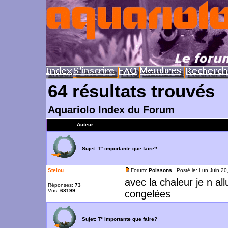
64 résultats trouvés
Aquariolo Index du Forum
Auteur
Sujet:
T° importante que faire?
Stelou
Forum:
Poissons
Posté le: Lun Juin 20
avec la chaleur je n al
Réponses:
73
Vus:
68199
congelées
Sujet:
T° importante que faire?