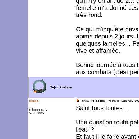
qu'il n'y en ai que 2...
femelle m'a donné ces 
très rond.
Ce qui m'inquiète dava
abimé depuis 2 jours. 
quelques lamelles... Pa
vive et affamée.
Bonne journée à tous t
aux combats (c'est peut
Sujet:
Analyse
bonpa
Forum:
Poissons
Posté le: Lun Nov 10
Salut tous toutes...
Réponses:
9
Vus:
9805
Une question toute pet
l'eau ?
Et faut il le faire ava