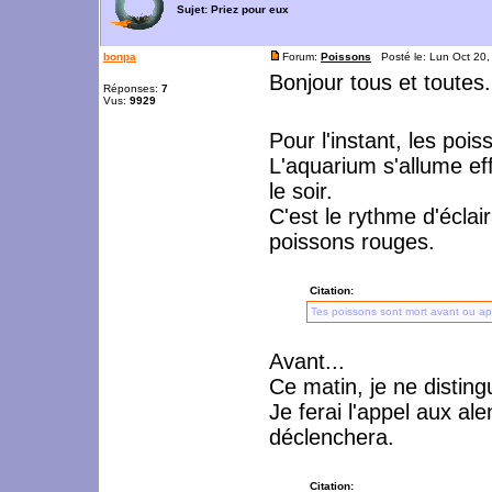
Sujet:
Priez pour eux
bonpa
Forum:
Poissons
Posté le: Lun Oct 20
Bonjour tous et toutes.
Réponses:
7
Vus:
9929
Pour l'instant, les poi
L'aquarium s'allume ef
le soir.
C'est le rythme d'écla
poissons rouges.
Citation:
Tes poissons sont mort avant ou ap
Avant...
Ce matin, je ne disting
Je ferai l'appel aux al
déclenchera.
Citation: