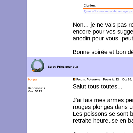
Citation:
Quoiqu'il arrive ne te décourage pa
Non... je ne vais pas 
encore pour vos sugges
anodin pour vous, peut
Bonne soirée et bon d
Sujet:
Priez pour eux
bonpa
Forum:
Poissons
Posté le: Dim Oct 19,
Salut tous toutes...
Réponses:
7
Vus:
9929
J'ai fais mes armes pe
rouges plongés dans un
Les poissons se sont 
retraite heureuse en ba