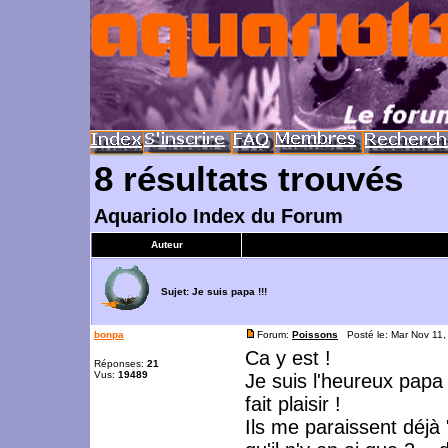
8 résultats trouvés
Aquariolo Index du Forum
Auteur
Sujet:
Je suis papa !!!
bonpa
Forum:
Poissons
Posté le: Mar Nov 11,
Ca y est !
Réponses:
21
Vus:
19489
Je suis l'heureux papa
fait plaisir !
Ils me paraissent déjà