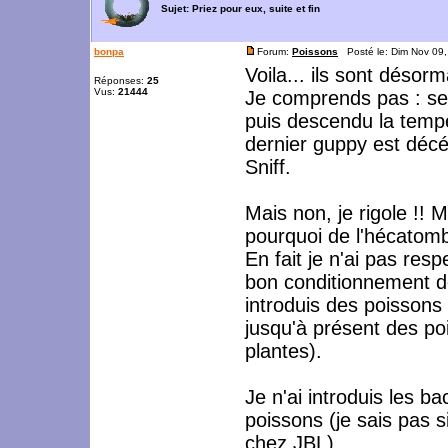
Sujet:
Priez pour eux, suite et fin
bonpa
Forum:
Poissons
Posté le: Dim Nov 09
Voila... ils sont désor
Réponses:
25
Vus:
21444
Je comprends pas : sel
puis descendu la tempéra
dernier guppy est déc
Sniff.
Mais non, je rigole !! M
pourquoi de l'hécatom
En fait je n'ai pas re
bon conditionnement de 
introduis des poissons
jusqu'à présent des po
plantes).
Je n'ai introduis les b
poissons (je sais pas s
chez JBL).