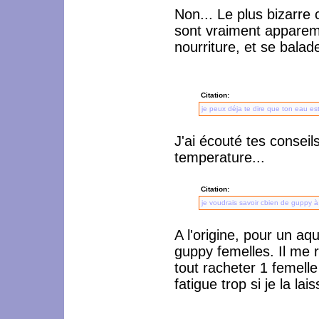
Non... Le plus bizarre
sont vraiment apparemen
nourriture, et se balade
Citation:
je peux déja te dire que ton eau es
J'ai écouté tes conseils
temperature...
Citation:
je voudrais savoir cbien de guppy à 
A l'origine, pour un aq
guppy femelles. Il me 
tout racheter 1 femell
fatigue trop si je la lai