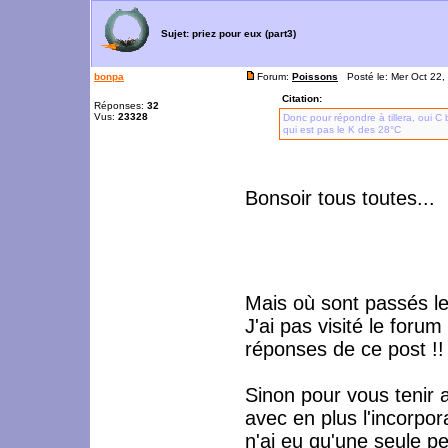
Sujet:
priez pour eux (part3)
bonpa
Forum:
Poissons
Posté le: Mer Oct 22,
Citation:
Réponses:
32
Vus:
23328
Donc pour répondre à tillera, oui 
qui est pas le K des 28°C
Bonsoir tous toutes...
Mais où sont passés 
J'ai pas visité le foru
réponses de ce post !!
Sinon pour vous tenir a
avec en plus l'incorpor
n'ai eu qu'une seule pe