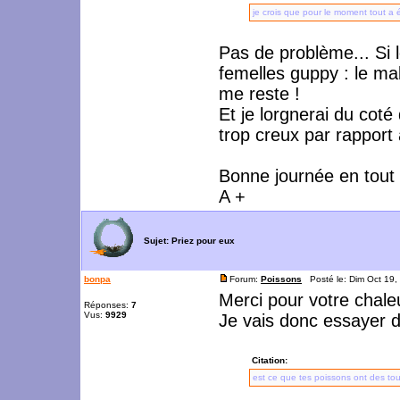
je crois que pour le moment tout a é
Pas de problème... Si l
femelles guppy : le mal
me reste !
Et je lorgnerai du coté
trop creux par rapport 
Bonne journée en tout 
A +
Sujet:
Priez pour eux
bonpa
Forum:
Poissons
Posté le: Dim Oct 19,
Merci pour votre chale
Réponses:
7
Vus:
9929
Je vais donc essayer d
Citation:
est ce que tes poissons ont des touf