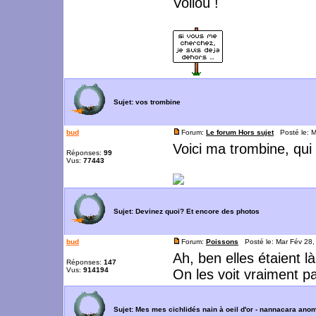
Voiloù !
Sujet:
vos trombine
bud
Forum:
Le forum Hors sujet
Posté le: M
Voici ma trombine, qui 
Réponses:
99
Vus:
77443
Sujet:
Devinez quoi? Et encore des photos
bud
Forum:
Poissons
Posté le: Mar Fév 28
Ah, ben elles étaient l
Réponses:
147
Vus:
914194
On les voit vraiment p
Sujet:
Mes mes cichlidés nain à oeil d'or - nannacara ano