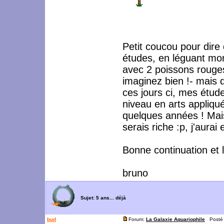
Petit coucou pour dire
études, en léguant mon 
avec 2 poissons rouges
imaginez bien !- mais 
ces jours ci, mes étud
niveau en arts appliqué
quelques années ! Mais 
serais riche :p, j'aura
Bonne continuation et 
bruno
Sujet:
5 ans... déjà
bud
Forum:
La Galaxie Aquariophile
Posté l