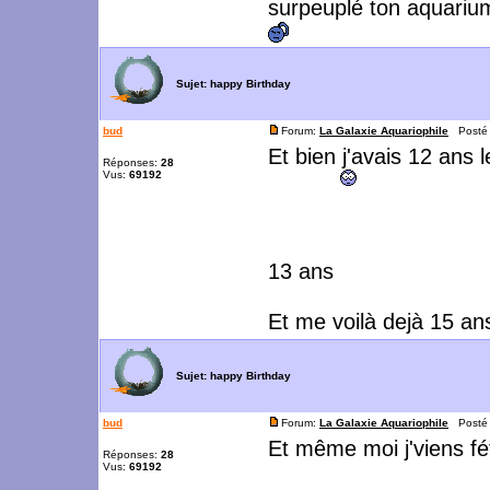
surpeuplé ton aquarium
Sujet:
happy Birthday
bud
Forum:
La Galaxie Aquariophile
Posté l
Et bien j'avais 12 ans 
Réponses:
28
Vus:
69192
13 ans
Et me voilà dejà 15 ans
Sujet:
happy Birthday
bud
Forum:
La Galaxie Aquariophile
Posté l
Et même moi j'viens f
Réponses:
28
Vus:
69192