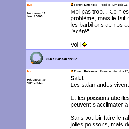
bud
Forum:
Matériels
Posté le: Dim Déc 11,
Moi pas trop... Ce n'es
Réponses:
12
Vus:
25803
problème, mais le fait
les barbillons de nos co
"acéré".
Voili
Sujet:
Poisson abeille
bud
Forum:
Poissons
Posté le: Ven Nov 25
Salut
Réponses:
35
Vus:
38663
Les salamandes vivent e
Et les poissons abeille
peuvent s'acclimater à
Sans vouloir faire le r
jolies poissons, mais d