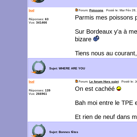
bud
Forum:
Poissons
Posté le: Mar Fév 28
Parmis mes poissons 
Réponses:
63
Vus:
341466
Sur Bordeaux y'a à me
bizare
Tiens nous au courant, 
Sujet:
WHERE ARE YOU
bud
Forum:
Le forum Hors sujet
Posté le: J
On est cachéé
Réponses:
139
Vus:
266961
Bah moi entre le TPE et
Et rien de neuf dans 
Sujet:
Bonnes fêtes