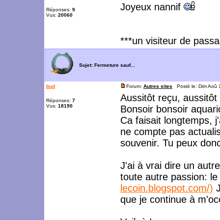
Joyeux nannif
Réponses:
9
Vus:
20060
***un visiteur de pass
Sujet:
Fermeture sauf...
bud
Forum:
Autres sites
Posté le: Dim Aoû 
Aussitôt reçu, aussitôt 
Réponses:
7
Vus:
18190
Bonsoir bonsoir aquari
Ca faisait longtemps, 
ne compte pas actualise
souvenir. Tu peux donc
J'ai à vrai dire un autr
toute autre passion: l
lecoin.blogspot.com/)
J
que je continue à m'o