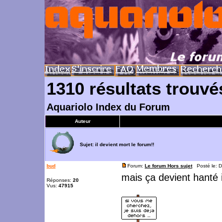
1310 résultats trouvé
Aquariolo Index du Forum
Auteur
Sujet:
il devient mort le forum!!
bud
Forum:
Le forum Hors sujet
Posté le: D
mais ça devient hanté 
Réponses:
20
Vus:
47915