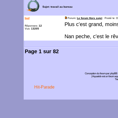
Sujet:
travail au bureau
bud
Forum:
Le forum Hors sujet
Posté le: D
Plus c'est grand, moins
Réponses:
12
Vus:
13205
Nan peche, c'est le rêv
Page
1
sur
82
Conception du forum par:
phpBB
| Aquariolo est un forum a
Tra