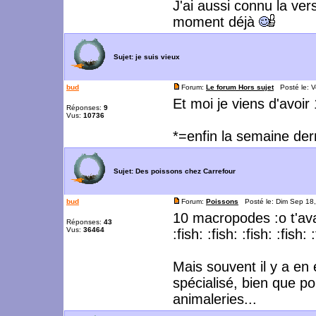
J'ai aussi connu la ver
moment déjà
Sujet:
je suis vieux
bud
Forum:
Le forum Hors sujet
Posté le: V
Et moi je viens d'avoir
Réponses:
9
Vus:
10736
*=enfin la semaine der
Sujet:
Des poissons chez Carrefour
bud
Forum:
Poissons
Posté le: Dim Sep 18
10 macropodes :o t'av
Réponses:
43
Vus:
36464
:fish: :fish: :fish: :fish: 
Mais souvent il y a en
spécialisé, bien que pou
animaleries...