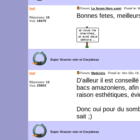
bud
Forum:
Le forum Hors sujet
Posté le: M
Bonnes fetes, meilleurs
Réponses:
16
Vus:
18476
Sujet:
Gravier noir et Corydoras
bud
Forum:
Matériels
Posté le: Ven Déc 16
D'ailleur il est conseil
Réponses:
12
Vus:
25803
bacs amazoniens, afin d
raison esthétiques, é
Donc oui pour du somb
sait ;)
Sujet:
Gravier noir et Corydoras