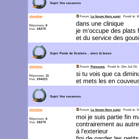
Sujet:
Vos vacances
christine
Forum:
Le forum Hors sujet
Posté le: M
dans une clinique
Réponses:
6
Vus:
18275
je m'occupe des plats f
et du service des gout
Sujet:
Ponte de Scalaire... alors là bravo
christine
Forum:
Poissons
Posté le: Dim Juil 29
si tu vois que ca dimi
Réponses:
11
Vus:
104221
et mets les en couveus
Sujet:
Vos vacances
christine
Forum:
Le forum Hors sujet
Posté le: D
moi je suis partie fin m
Réponses:
6
Vus:
18275
contrairement au autre
à l'exterieur
fini de garder les peti