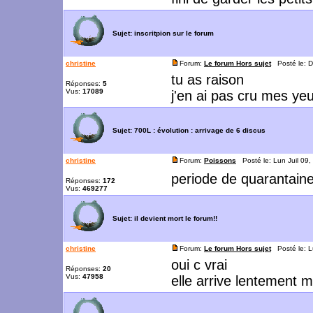
Sujet:
inscritpion sur le forum
christine
Forum:
Le forum Hors sujet
Posté le: D
tu as raison
Réponses:
5
Vus:
17089
j'en ai pas cru mes ye
Sujet:
700L : évolution : arrivage de 6 discus
christine
Forum:
Poissons
Posté le: Lun Juil 09
periode de quarantaine 
Réponses:
172
Vus:
469277
Sujet:
il devient mort le forum!!
christine
Forum:
Le forum Hors sujet
Posté le: L
oui c vrai
Réponses:
20
Vus:
47958
elle arrive lentement ma