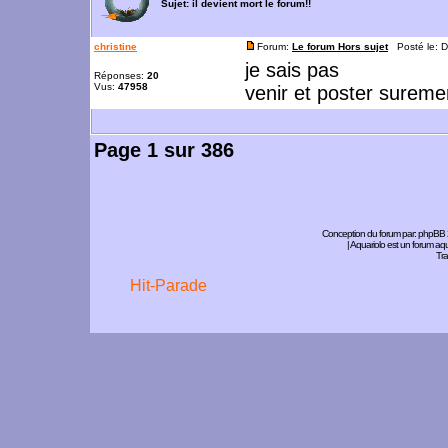
Sujet:
il devient mort le forum!!
christine
Forum:
Le forum Hors sujet
Posté le: D
je sais pas
Réponses:
20
Vus:
47958
venir et poster sureme
Page
1
sur
386
Conception du forum par:
phpBB
| Aquariolo est un forum a
Tra