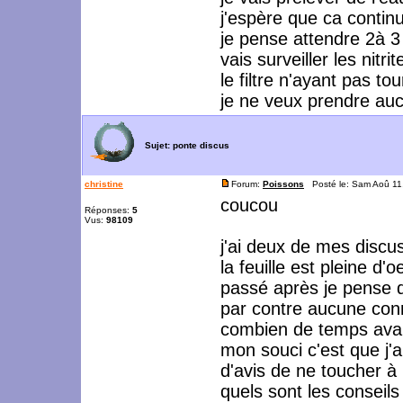
j'espère que ca contin
je pense attendre 2à 3
vais surveiller les nitri
le filtre n'ayant pas 
je ne veux prendre aucu
Sujet:
ponte discus
christine
Forum:
Poissons
Posté le: Sam Aoû 11
coucou
Réponses:
5
Vus:
98109
j'ai deux de mes discu
la feuille est pleine d'
passé après je pense 
par contre aucune conn
combien de temps avan
mon souci c'est que j
d'avis de ne toucher à
quels sont les consei