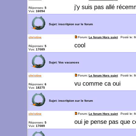
j'y suis pas allé réce
Réponses:
5
Vus:
16094
Sujet:
inscritpion sur le forum
christine
Forum:
Le forum Hors sujet
Posté le: M
cool
Réponses:
5
Vus:
17089
Sujet:
Vos vacances
christine
Forum:
Le forum Hors sujet
Posté le: M
vu comme ca oui
Réponses:
6
Vus:
18275
Sujet:
inscritpion sur le forum
christine
Forum:
Le forum Hors sujet
Posté le: M
oui je pense pas que c
Réponses:
5
Vus:
17089