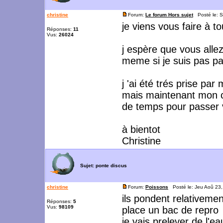
christine
Forum:
Le forum Hors sujet
Posté le: S
je viens vous faire à t
Réponses:
11
Vus:
26024
j espère que vous allez
meme si je suis pas pas
j 'ai été trés prise par 
mais maintenant mon co
de temps pour passer 
à bientot
Christine
Sujet:
ponte discus
christine
Forum:
Poissons
Posté le: Jeu Aoû 23
ils pondent relativemen
Réponses:
5
Vus:
98109
place un bac de repro
je vais prelever de l'ea