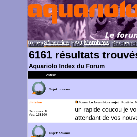
6161 résultats trouvé
Aquariolo Index du Forum
Auteur
Sujet:
coucou
christine
Forum:
Le forum Hors sujet
Posté le: M
un rapide coucou je vo
Réponses:
0
Vus:
138200
attendant de vos nouv
Sujet:
coucou