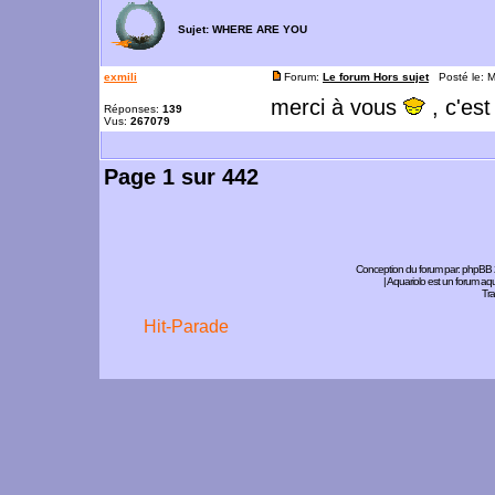
Sujet:
WHERE ARE YOU
exmili
Forum:
Le forum Hors sujet
Posté le: M
merci à vous
, c'est
Réponses:
139
Vus:
267079
Page
1
sur
442
Conception du forum par:
phpBB
| Aquariolo est un forum a
Tra