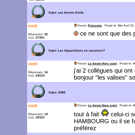
Sujet:
sos besoin d'aide
exmili
Forum:
Poissons
Posté le: Mer Aoû 02
ce ne sont que des p
Réponses:
32
Vus:
37491
Sujet:
Les Aquarioleurs en vacances?
exmili
Forum:
Le forum Hors sujet
Posté le: M
j'ai 2 collègues qui ont 
Réponses:
16
Vus:
43519
bonjour "les valises" 
Sujet:
A380
exmili
Forum:
Le forum Hors sujet
Posté le: M
tout à fait
celui-ci s
Réponses:
19
Vus:
39323
HAMBOURG ou il se fai
préférez