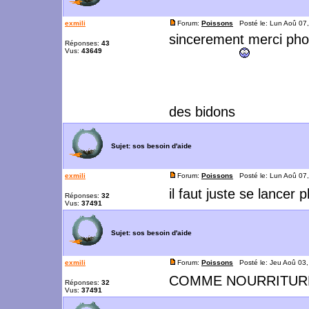
exmili
Forum:
Poissons
Posté le: Lun Aoû 07
sincerement merci phoen
Réponses:
43
Vus:
43649
des bidons
Sujet:
sos besoin d'aide
exmili
Forum:
Poissons
Posté le: Lun Aoû 07
il faut juste se lancer
Réponses:
32
Vus:
37491
Sujet:
sos besoin d'aide
exmili
Forum:
Poissons
Posté le: Jeu Aoû 03
COMME NOURRITURE V
Réponses:
32
Vus:
37491