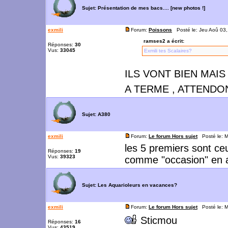
Sujet:
Présentation de mes bacs.... [new photos !]
exmili
Forum:
Poissons
Posté le: Jeu Aoû 03
ramses2 a écrit:
Réponses:
30
Vus:
33045
Exmili tes Scalaires?
ILS VONT BIEN MAI
A TERME , ATTEND
Sujet:
A380
exmili
Forum:
Le forum Hors sujet
Posté le: M
les 5 premiers sont ceu
Réponses:
19
Vus:
39323
comme "occasion" en 
Sujet:
Les Aquarioleurs en vacances?
exmili
Forum:
Le forum Hors sujet
Posté le: M
Sticmou
Réponses:
16
Vus:
43519