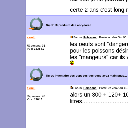
certe 2 ans c'est long
Sujet:
Reproduire des corydoras
exmili
Forum:
Poissons
Posté le: Ven Oct 05
les oeufs sont "danger
Réponses:
31
Vus:
233541
pour les poissons dési
les "mangeurs" car ils 
Sujet:
Inventaire des especes que vous avez maintenue...
exmili
Forum:
Poissons
Posté le: Ven Aoû 11
alors un 300 + 120+ 1
Réponses:
43
Vus:
43649
litres.......................