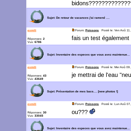
bidons????????????
Sujet:
De retour de vacances j'ai ramené ....
exmili
Forum:
Poissons
Posté le: Ven Aoû 11
fais un test également 
Réponses:
2
Vus:
6786
Sujet:
Inventaire des especes que vous avez maintenue...
exmili
Forum:
Poissons
Posté le: Mer Aoû 09
je mettrai de l'eau "neu
Réponses:
43
Vus:
43649
Sujet:
Présentation de mes bacs.... [new photos !]
exmili
Forum:
Poissons
Posté le: Lun Aoû 07
ou???
Réponses:
30
Vus:
33045
Sujet:
Inventaire des especes que vous avez maintenue...