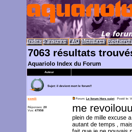
7063 résultats trouvé
Aquariolo Index du Forum
Auteur
Sujet:
il devient mort le forum!!
exmili
Forum:
Le forum Hors sujet
Posté le: V
me revoilouuuuu
Réponses:
20
Vus:
47958
plein de mille excuse
autant de temps , mais 
fait que je ne pouvais 