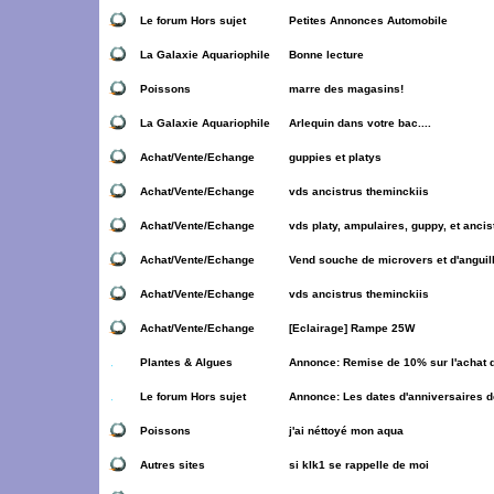
Le forum Hors sujet
Petites Annonces Automobile
La Galaxie Aquariophile
Bonne lecture
Poissons
marre des magasins!
La Galaxie Aquariophile
Arlequin dans votre bac....
Achat/Vente/Echange
guppies et platys
Achat/Vente/Echange
vds ancistrus theminckiis
Achat/Vente/Echange
vds platy, ampulaires, guppy, et ancis
Achat/Vente/Echange
Vend souche de microvers et d'anguill
Achat/Vente/Echange
vds ancistrus theminckiis
Achat/Vente/Echange
[Eclairage] Rampe 25W
Plantes & Algues
Annonce:
Remise de 10% sur l'achat d
Le forum Hors sujet
Annonce:
Les dates d'anniversaires 
Poissons
j'ai néttoyé mon aqua
Autres sites
si klk1 se rappelle de moi