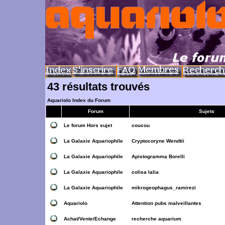
43 résultats trouvés
Aquariolo Index du Forum
Forum
Sujets
Le forum Hors sujet
coucou
La Galaxie Aquariophile
Cryptocoryne Wendtii
La Galaxie Aquariophile
Apistogramma Borelli
La Galaxie Aquariophile
colisa lalia
La Galaxie Aquariophile
mikrogeophagus_ramirezi
Aquariolo
Attention pubs malveillantes
Achat/Vente/Echange
recherche aquarium