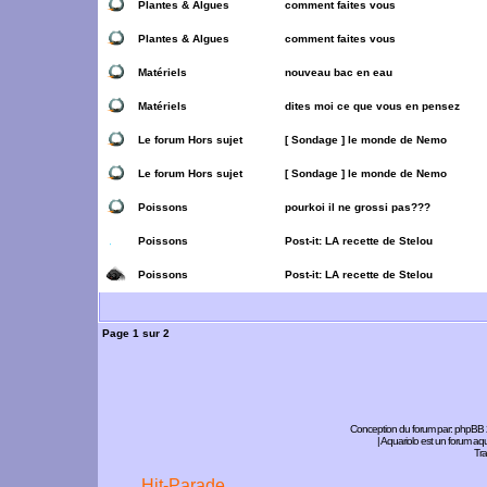
Plantes & Algues
comment faites vous
Plantes & Algues
comment faites vous
Matériels
nouveau bac en eau
Matériels
dites moi ce que vous en pensez
Le forum Hors sujet
[ Sondage ]
le monde de Nemo
Le forum Hors sujet
[ Sondage ]
le monde de Nemo
Poissons
pourkoi il ne grossi pas???
Poissons
Post-it:
LA recette de Stelou
Poissons
Post-it:
LA recette de Stelou
Page
1
sur
2
Conception du forum par:
phpBB
| Aquariolo est un forum a
Tra