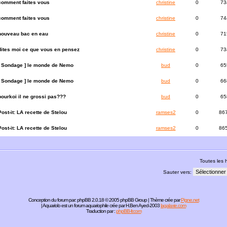
comment faites vous
christine
0
73
comment faites vous
christine
0
74
nouveau bac en eau
christine
0
71
dites moi ce que vous en pensez
christine
0
73
[ Sondage ]
le monde de Nemo
bud
0
65
[ Sondage ]
le monde de Nemo
bud
0
66
pourkoi il ne grossi pas???
bud
0
65
Post-it:
LA recette de Stelou
ramses2
0
86
Post-it:
LA recette de Stelou
ramses2
0
86
Toutes les
Sauter vers:
Conception du forum par:
phpBB
2.0.18 © 2005 phpBB Group | Thème crée par
Pigne.net
| Aquariolo est un forum aquariophile crée par H.Ben Ayed-2003
lagalaxie.com
Traduction par :
phpBB-fr.com