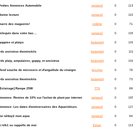
Petites Annonces Automobile
ramses2
0
11
Bonne lecture
ramses2
0
11
marre des magasins!
collette
0
71
Arlequin dans votre bac....
ramses2
0
10
guppies et platys
fredetphil
0
10
vds ancistrus theminckiis
fredetphil
0
11
vds platy, ampulaires, guppy, et ancistrus
fredetphil
0
10
Vend souche de microvers et d'anguillule du vinaigre
lpnc3po
0
76
vds ancistrus theminckiis
fredetphil
0
73
[Eclairage] Rampe 25W
TTS
0
69
Annonce:
Remise de 10% sur l'achat de plant par internet
ramses2
0
16
Annonce:
Les dates d'anniversaires des Aquarioleurs
ramses2
0
12
j'ai néttoyé mon aqua
ramses2
0
64
si klk1 se rappelle de moi
Ethan
0
11