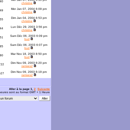
40
christine
Mer Jan 07, 2004 6:09 pm
49
christine
Dim Jan 04, 2004 6:53 pm
55
christine
Lun Déc 29, 2003 3:56 pm
44
christine
Sam Déc 06, 2003 6:09 pm
51
bud
Sam Déc 06, 2003 6:07 pm
85
bud
Mar Nov 18, 2003 8:50 pm
80
bud
Dim Nov 09, 2003 6:20 pm
722
ramses2
Dim Nov 09, 2003 6:19 pm
527
ramses2
Aller à la page
1
,
2
Suivante
 heures sont au format GMT + 1 Heure