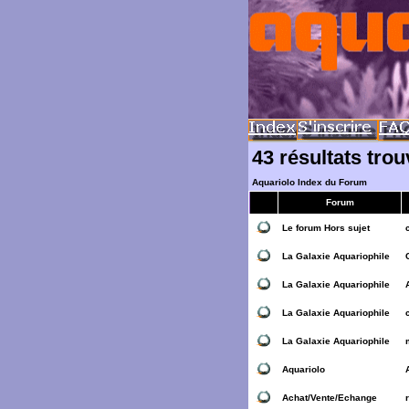
43 résultats tro
Aquariolo Index du Forum
Forum
Le forum Hors sujet
La Galaxie Aquariophile
La Galaxie Aquariophile
La Galaxie Aquariophile
La Galaxie Aquariophile
Aquariolo
Achat/Vente/Echange