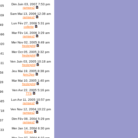
Dim Juin 03, 2007 7:53 pm
305
ramses2
Sam Mai 13, 2006 12:38 am
009
ramses2
Lun Fév 27, 2006 5:31 pm
49
collette
Mar Fév 14, 2006 3:29 am
696
ramses2
Mer Nov 02, 2005 9:49 am
920
fredetphil
Mer Oct 05, 2005 3:32 pm
141
fredetphil
Ven Juin 03, 2005 10:18 am
411
fredetphil
Jeu Mai 19, 2005 8:38 pm
58
lpnc3po
Mar Mai 10, 2005 1:40 pm
28
fredetphil
Ven Avr 22, 2005 5:16 pm
96
TTS
Lun Avr 11, 2005 10:57 pm
585
ramses2
Ven Nov 12, 2004 10:22 pm
718
ramses2
Dim Fév 08, 2004 5:29 pm
37
ramses2
Mer Jan 14, 2004 6:30 pm
333
Ethan
Mer Jan 07, 2004 6:10 pm