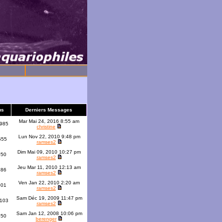
us
Derniers Messages
Mar Mai 24, 2016 8:55 am
985
christine
Lun Nov 22, 2010 9:48 pm
555
ramses2
Dim Mai 09, 2010 10:27 pm
050
ramses2
Jeu Mar 11, 2010 12:13 am
386
ramses2
Ven Jan 22, 2010 2:20 am
001
ramses2
Sam Déc 19, 2009 11:47 pm
103
ramses2
Sam Jan 12, 2008 10:06 pm
350
berenger