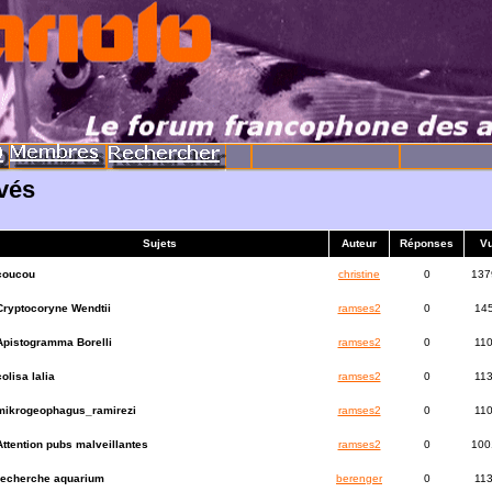
uvés
Sujets
Auteur
Réponses
V
coucou
christine
0
137
Cryptocoryne Wendtii
ramses2
0
14
Apistogramma Borelli
ramses2
0
11
colisa lalia
ramses2
0
11
mikrogeophagus_ramirezi
ramses2
0
11
Attention pubs malveillantes
ramses2
0
100
recherche aquarium
berenger
0
11