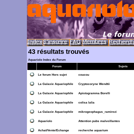
43 résultats trouvés
Aquariolo Index du Forum
Forum
Sujets
Le forum Hors sujet
coucou
La Galaxie Aquariophile
Cryptocoryne Wendtii
La Galaxie Aquariophile
Apistogramma Borelli
La Galaxie Aquariophile
colisa lalia
La Galaxie Aquariophile
mikrogeophagus_ramirezi
Aquariolo
Attention pubs malveillantes
Achat/Vente/Echange
recherche aquarium