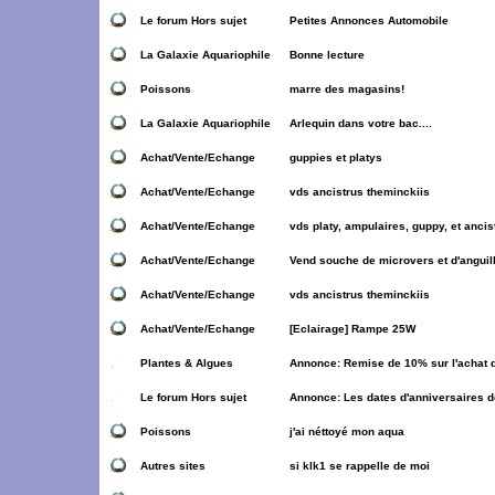
Le forum Hors sujet
Petites Annonces Automobile
La Galaxie Aquariophile
Bonne lecture
Poissons
marre des magasins!
La Galaxie Aquariophile
Arlequin dans votre bac....
Achat/Vente/Echange
guppies et platys
Achat/Vente/Echange
vds ancistrus theminckiis
Achat/Vente/Echange
vds platy, ampulaires, guppy, et ancis
Achat/Vente/Echange
Vend souche de microvers et d'anguill
Achat/Vente/Echange
vds ancistrus theminckiis
Achat/Vente/Echange
[Eclairage] Rampe 25W
Plantes & Algues
Annonce:
Remise de 10% sur l'achat d
Le forum Hors sujet
Annonce:
Les dates d'anniversaires 
Poissons
j'ai néttoyé mon aqua
Autres sites
si klk1 se rappelle de moi