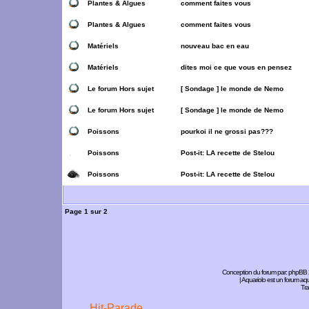
Plantes & Algues
comment faites vous
Plantes & Algues
comment faites vous
Matériels
nouveau bac en eau
Matériels
dites moi ce que vous en pensez
Le forum Hors sujet
[ Sondage ]
le monde de Nemo
Le forum Hors sujet
[ Sondage ]
le monde de Nemo
Poissons
pourkoi il ne grossi pas???
Poissons
Post-it:
LA recette de Stelou
Poissons
Post-it:
LA recette de Stelou
Page
1
sur
2
Conception du forum par:
phpBB
| Aquariolo est un forum a
Tra