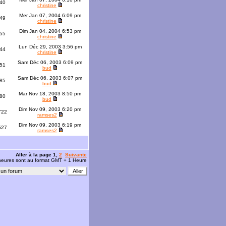
40
christine
Mer Jan 07, 2004 6:09 pm
49
christine
Dim Jan 04, 2004 6:53 pm
55
christine
Lun Déc 29, 2003 3:56 pm
44
christine
Sam Déc 06, 2003 6:09 pm
51
bud
Sam Déc 06, 2003 6:07 pm
85
bud
Mar Nov 18, 2003 8:50 pm
80
bud
Dim Nov 09, 2003 6:20 pm
722
ramses2
Dim Nov 09, 2003 6:19 pm
527
ramses2
Aller à la page
1
,
2
Suivante
 heures sont au format GMT + 1 Heure