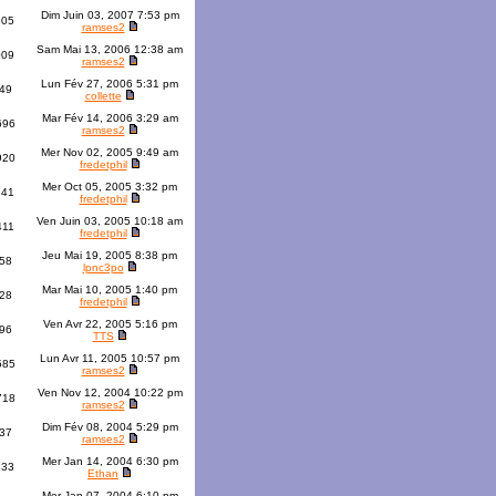
Dim Juin 03, 2007 7:53 pm
305
ramses2
Sam Mai 13, 2006 12:38 am
009
ramses2
Lun Fév 27, 2006 5:31 pm
49
collette
Mar Fév 14, 2006 3:29 am
696
ramses2
Mer Nov 02, 2005 9:49 am
920
fredetphil
Mer Oct 05, 2005 3:32 pm
141
fredetphil
Ven Juin 03, 2005 10:18 am
411
fredetphil
Jeu Mai 19, 2005 8:38 pm
58
lpnc3po
Mar Mai 10, 2005 1:40 pm
28
fredetphil
Ven Avr 22, 2005 5:16 pm
96
TTS
Lun Avr 11, 2005 10:57 pm
585
ramses2
Ven Nov 12, 2004 10:22 pm
718
ramses2
Dim Fév 08, 2004 5:29 pm
37
ramses2
Mer Jan 14, 2004 6:30 pm
333
Ethan
Mer Jan 07, 2004 6:10 pm