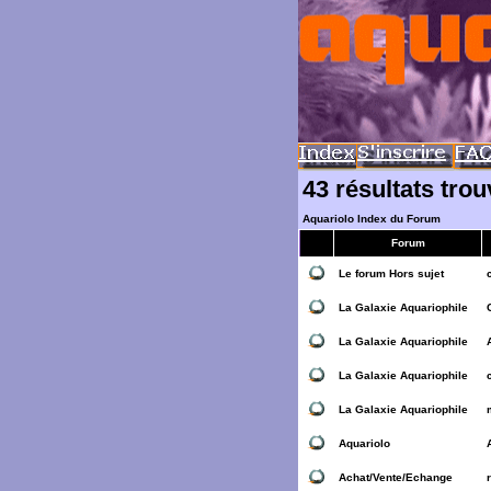
43 résultats tro
Aquariolo Index du Forum
Forum
Le forum Hors sujet
La Galaxie Aquariophile
La Galaxie Aquariophile
La Galaxie Aquariophile
La Galaxie Aquariophile
Aquariolo
Achat/Vente/Echange