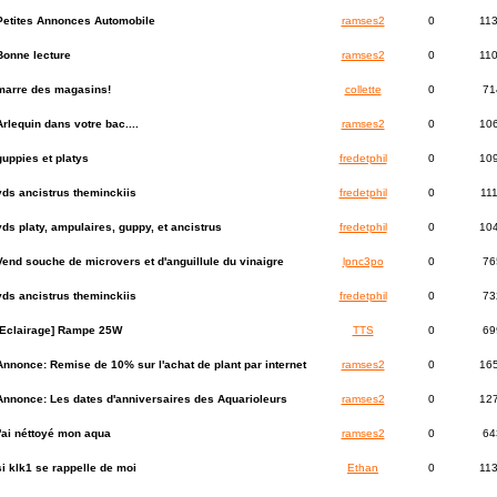
Petites Annonces Automobile
ramses2
0
11
Bonne lecture
ramses2
0
11
marre des magasins!
collette
0
71
Arlequin dans votre bac....
ramses2
0
10
guppies et platys
fredetphil
0
10
vds ancistrus theminckiis
fredetphil
0
11
vds platy, ampulaires, guppy, et ancistrus
fredetphil
0
10
Vend souche de microvers et d'anguillule du vinaigre
lpnc3po
0
76
vds ancistrus theminckiis
fredetphil
0
73
[Eclairage] Rampe 25W
TTS
0
69
Annonce:
Remise de 10% sur l'achat de plant par internet
ramses2
0
16
Annonce:
Les dates d'anniversaires des Aquarioleurs
ramses2
0
12
j'ai néttoyé mon aqua
ramses2
0
64
si klk1 se rappelle de moi
Ethan
0
11