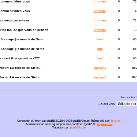
comment faites vous
christine
0
73
comment faites vous
christine
0
74
nouveau bac en eau
christine
0
71
dites moi ce que vous en pensez
christine
0
73
[ Sondage ]
le monde de Nemo
bud
0
65
[ Sondage ]
le monde de Nemo
bud
0
66
pourkoi il ne grossi pas???
bud
0
65
Post-it:
LA recette de Stelou
ramses2
0
86
Post-it:
LA recette de Stelou
ramses2
0
86
Toutes les
Sauter vers:
Conception du forum par:
phpBB
2.0.18 © 2005 phpBB Group | Thème crée par
Pigne.net
| Aquariolo est un forum aquariophile crée par H.Ben Ayed-2003
lagalaxie.com
Traduction par :
phpBB-fr.com