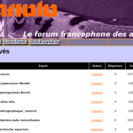
uvés
Sujets
Auteur
Réponses
V
coucou
christine
0
137
Cryptocoryne Wendtii
ramses2
0
14
Apistogramma Borelli
ramses2
0
11
colisa lalia
ramses2
0
11
mikrogeophagus_ramirezi
ramses2
0
11
Attention pubs malveillantes
ramses2
0
100
recherche aquarium
berenger
0
11