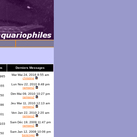
us
Derniers Messages
Mar Mai 24, 2016 8:55 am
985
christine
Lun Nov 22, 2010 9:48 pm
555
ramses2
Dim Mai 09, 2010 10:27 pm
050
ramses2
Jeu Mar 11, 2010 12:13 am
386
ramses2
Ven Jan 22, 2010 2:20 am
001
ramses2
Sam Déc 19, 2009 11:47 pm
103
ramses2
Sam Jan 12, 2008 10:06 pm
350
berenger