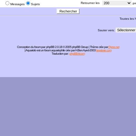
:
Retourner les
pr
Messages
Sujets
Toutes les
Sauter vers:
Conception du forum par:
phpBB
2.0.18 © 2005 phpBB Group | Thème crée par
Pigne.net
| Aquariolo est un forum aquariophile crée par H.Ben Ayed-2003
lagalaxie.com
Traduction par :
phpBB-fr.com