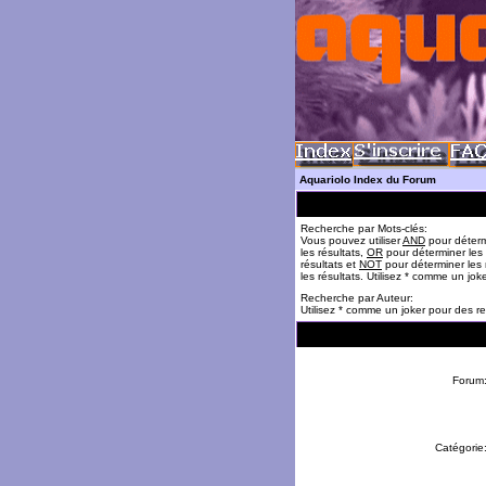
Aquariolo Index du Forum
Recherche par Mots-clés:
Vous pouvez utiliser
AND
pour déterm
les résultats,
OR
pour déterminer les
résultats et
NOT
pour déterminer les 
les résultats. Utilisez * comme un jok
Recherche par Auteur:
Utilisez * comme un joker pour des re
Forum
Catégorie