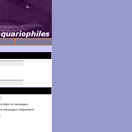
s titres et messages
es messages uniquement