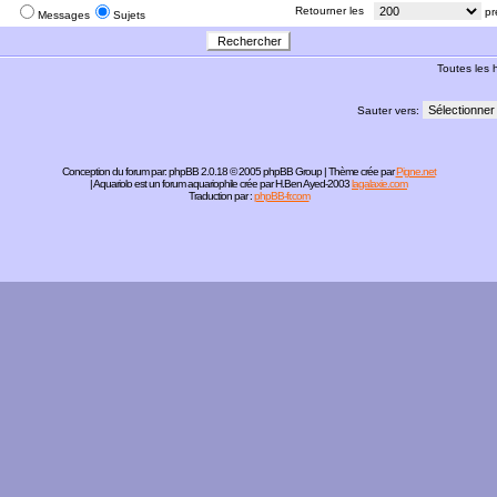
:
Retourner les
pr
Messages
Sujets
Toutes les
Sauter vers:
Conception du forum par:
phpBB
2.0.18 © 2005 phpBB Group | Thème crée par
Pigne.net
| Aquariolo est un forum aquariophile crée par H.Ben Ayed-2003
lagalaxie.com
Traduction par :
phpBB-fr.com