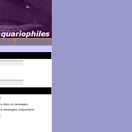
s titres et messages
es messages uniquement