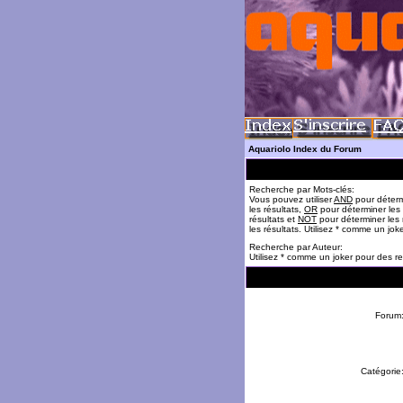
Aquariolo Index du Forum
Recherche par Mots-clés:
Vous pouvez utiliser
AND
pour déterm
les résultats,
OR
pour déterminer les
résultats et
NOT
pour déterminer les 
les résultats. Utilisez * comme un jok
Recherche par Auteur:
Utilisez * comme un joker pour des re
Forum
Catégorie