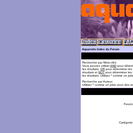
Aquariolo Index du Forum
Recherche par Mots-clés:
Vous pouvez utiliser
AND
pour déterm
les résultats,
OR
pour déterminer les
résultats et
NOT
pour déterminer les 
les résultats. Utilisez * comme un jok
Recherche par Auteur:
Utilisez * comme un joker pour des re
Forum
Catégorie