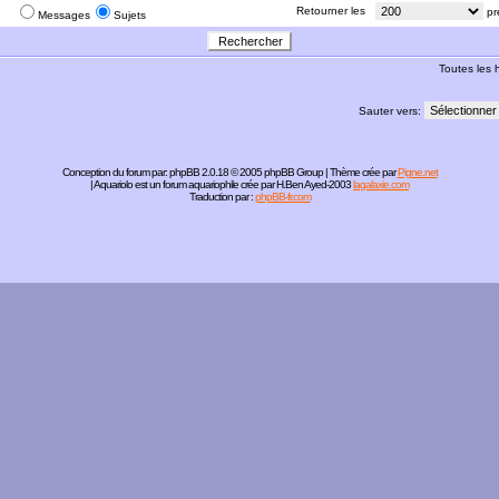
:
Retourner les
pr
Messages
Sujets
Toutes les
Sauter vers:
Conception du forum par:
phpBB
2.0.18 © 2005 phpBB Group | Thème crée par
Pigne.net
| Aquariolo est un forum aquariophile crée par H.Ben Ayed-2003
lagalaxie.com
Traduction par :
phpBB-fr.com