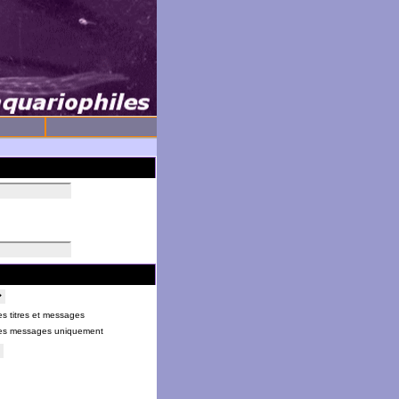
s titres et messages
es messages uniquement