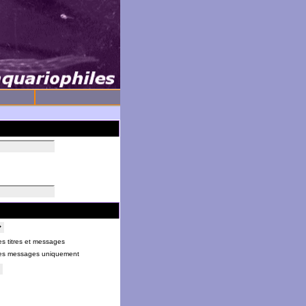
s titres et messages
es messages uniquement