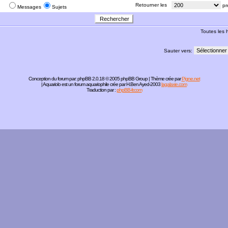
:
Retourner les
pr
Messages
Sujets
Toutes les
Sauter vers:
Conception du forum par:
phpBB
2.0.18 © 2005 phpBB Group | Thème crée par
Pigne.net
| Aquariolo est un forum aquariophile crée par H.Ben Ayed-2003
lagalaxie.com
Traduction par :
phpBB-fr.com