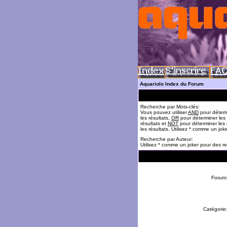
Aquariolo Index du Forum
Recherche par Mots-clés:
Vous pouvez utiliser
AND
pour déterm
les résultats,
OR
pour déterminer les
résultats et
NOT
pour déterminer les 
les résultats. Utilisez * comme un jok
Recherche par Auteur:
Utilisez * comme un joker pour des re
Forum
Catégorie