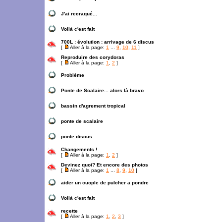
J'ai recraqué...
Voilà c'est fait
700L : évolution : arrivage de 6 discus
[
Aller à la page:
1
...
9
,
10
,
11
]
Reproduire des corydoras
[
Aller à la page:
1
,
2
]
Problème
Ponte de Scalaire... alors là bravo
bassin d'agrement tropical
ponte de scalaire
ponte discus
Changements !
[
Aller à la page:
1
,
2
]
Devinez quoi? Et encore des photos
[
Aller à la page:
1
...
8
,
9
,
10
]
aider un cuople de pulcher a pondre
Voilà c'est fait
recette
[
Aller à la page:
1
,
2
,
3
]