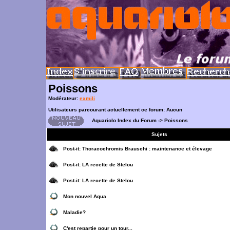
Poissons
Modérateur:
exmili
Utilisateurs parcourant actuellement ce forum: Aucun
Aquariolo Index du Forum
->
Poissons
Sujets
Post-it:
Thoracochromis Brauschi : maintenance et élevage
Post-it:
LA recette de Stelou
Post-it:
LA recette de Stelou
Mon nouvel Aqua
Maladie?
C'est repartie pour un tour...