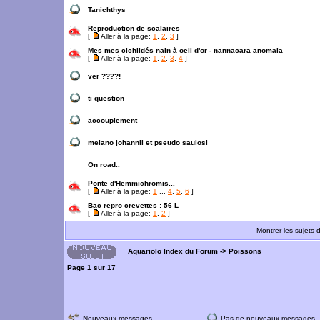
Tanichthys
Reproduction de scalaires
[
Aller à la page:
1
,
2
,
3
]
Mes mes cichlidés nain à oeil d'or - nannacara anomala
[
Aller à la page:
1
,
2
,
3
,
4
]
ver ????!
ti question
accouplement
melano johannii et pseudo saulosi
On road..
Ponte d'Hemmichromis...
[
Aller à la page:
1
...
4
,
5
,
6
]
Bac repro crevettes : 56 L
[
Aller à la page:
1
,
2
]
Montrer les sujets 
Aquariolo Index du Forum
->
Poissons
Page
1
sur
17
Nouveaux messages
Pas de nouveaux messages