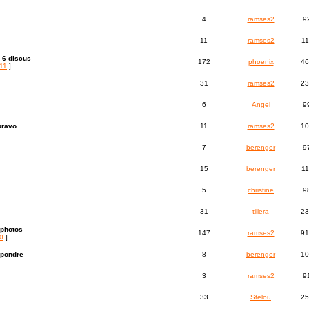
4
ramses2
9
11
ramses2
1
e 6 discus
172
phoenix
46
11
]
31
ramses2
23
6
Angel
9
 bravo
11
ramses2
10
7
berenger
9
15
berenger
1
5
christine
9
31
tillera
23
 photos
147
ramses2
91
0
]
 pondre
8
berenger
10
3
ramses2
9
33
Stelou
25