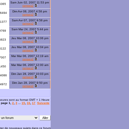
Sam Juin 02, 2007 11:53 pm
6365
ramses2
Dim Avr 08, 2007 4:58 pm
6494
ramses2
Sam Avr 07, 2007 9:58 pm
1377
ramses2
Sam Mar 24, 2007 5:44 pm
9769
ramses2
Jeu Mar 08, 2007 10:06 pm
5823
ramses2
Jeu Mar 08, 2007 10:04 pm
4122
ramses2
Mar Mar 06, 2007 12:19 am
7007
ramses2
Mar Mar 06, 2007 12:00 am
1450
ramses2
Dim Jan 28, 2007 10:03 pm
4086
ramses2
Dim Jan 28, 2007 9:50 pm
4972
ramses2
 heures sont au format GMT + 1 Heure
la page
1
,
2
,
3
...
15
,
16
,
17
Suivante
ter de nouveaux sujets dans ce forum