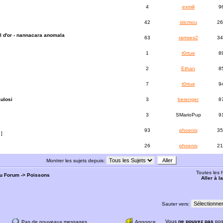
4
exmili
9
42
sticmou
26
l d'or - nannacara anomala
63
ramses2
34
1
t0rtue
8
2
Ethan
8
7
t0rtue
9
ulosi
3
berenger
8
3
SMarioPup
9
93
phoenix
35
]
26
phoenix
21
Montrer les sujets depuis:
Toutes les
du Forum
->
Poissons
Aller à 
Sauter vers:
Vous
ne pouvez pas
pos
Pas de nouveaux messages
Annonce