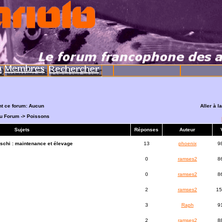
nt ce forum: Aucun
Aller à 
du Forum
->
Poissons
Sujets
Réponses
Auteur
chi : maintenance et élevage
13
phoenix
9
0
ramses2
8
0
ramses2
8
2
ramses2
15
3
Raph
9
2
ramses2
8