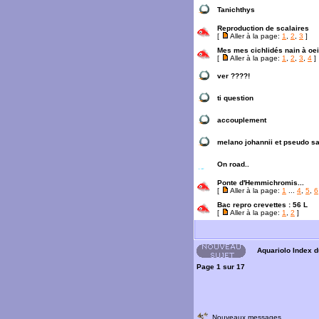
Tanichthys
Reproduction de scalaires
[
Aller à la page:
1
,
2
,
3
]
Mes mes cichlidés nain à oei
[
Aller à la page:
1
,
2
,
3
,
4
]
ver ????!
ti question
accouplement
melano johannii et pseudo sa
On road..
Ponte d'Hemmichromis...
[
Aller à la page:
1
...
4
,
5
,
6
Bac repro crevettes : 56 L
[
Aller à la page:
1
,
2
]
Aquariolo Index 
Page
1
sur
17
Nouveaux messages