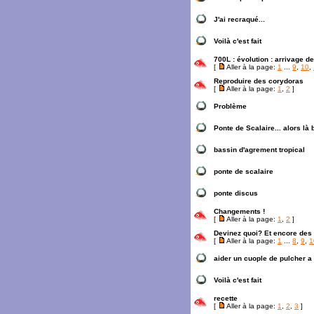
J'ai recraqué...
Voilà c'est fait
700L : évolution : arrivage d
[
Aller à la page:
1
...
9
,
10
,
Reproduire des corydoras
[
Aller à la page:
1
,
2
]
Problème
Ponte de Scalaire... alors là
bassin d'agrement tropical
ponte de scalaire
ponte discus
Changements !
[
Aller à la page:
1
,
2
]
Devinez quoi? Et encore des
[
Aller à la page:
1
...
8
,
9
,
1
aider un cuople de pulcher a
Voilà c'est fait
recette
[
Aller à la page:
1
,
2
,
3
]