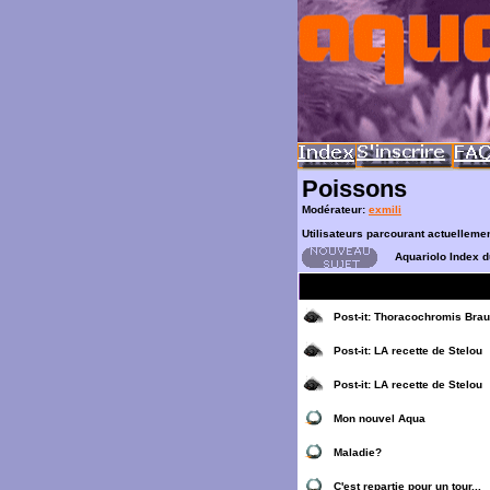
Poissons
Modérateur:
exmili
Utilisateurs parcourant actuelleme
Aquariolo Index 
Post-it:
Thoracochromis Braus
Post-it:
LA recette de Stelou
Post-it:
LA recette de Stelou
Mon nouvel Aqua
Maladie?
C'est repartie pour un tour...