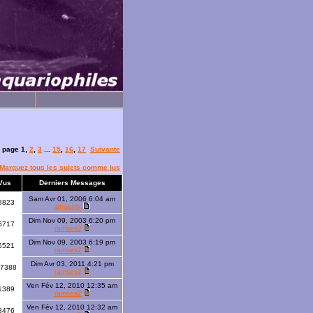
la page
1
,
2
,
3
...
15
,
16
,
17
Suivante
Marquez tous les sujets comme lus
Vus
Derniers Messages
Sam Avr 01, 2006 6:04 am
8823
phoenix
Dim Nov 09, 2003 6:20 pm
6717
ramses2
Dim Nov 09, 2003 6:19 pm
6521
ramses2
Dim Avr 03, 2011 4:21 pm
7388
ramses2
Ven Fév 12, 2010 12:35 am
1389
ramses2
Ven Fév 12, 2010 12:32 am
8476