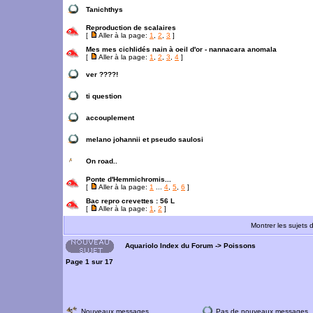
Tanichthys
Reproduction de scalaires
[
Aller à la page:
1
,
2
,
3
]
Mes mes cichlidés nain à oeil d'or - nannacara anomala
[
Aller à la page:
1
,
2
,
3
,
4
]
ver ????!
ti question
accouplement
melano johannii et pseudo saulosi
On road..
Ponte d'Hemmichromis...
[
Aller à la page:
1
...
4
,
5
,
6
]
Bac repro crevettes : 56 L
[
Aller à la page:
1
,
2
]
Montrer les sujets 
Aquariolo Index du Forum
->
Poissons
Page
1
sur
17
Nouveaux messages
Pas de nouveaux messages