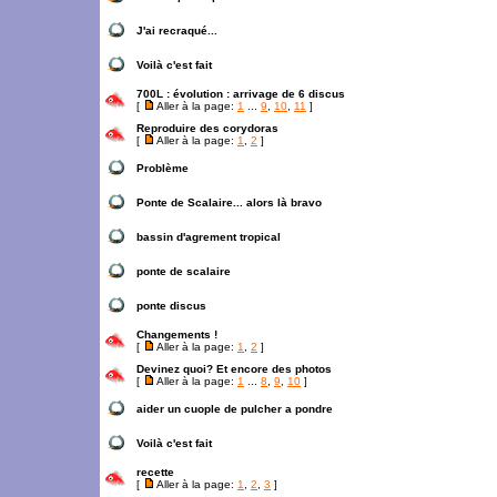
J'ai recraqué...
Voilà c'est fait
700L : évolution : arrivage de 6 discus
[
Aller à la page:
1
...
9
,
10
,
11
]
Reproduire des corydoras
[
Aller à la page:
1
,
2
]
Problème
Ponte de Scalaire... alors là bravo
bassin d'agrement tropical
ponte de scalaire
ponte discus
Changements !
[
Aller à la page:
1
,
2
]
Devinez quoi? Et encore des photos
[
Aller à la page:
1
...
8
,
9
,
10
]
aider un cuople de pulcher a pondre
Voilà c'est fait
recette
[
Aller à la page:
1
,
2
,
3
]