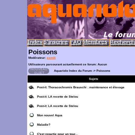
Poissons
Modérateur:
exmili
Utilisateurs parcourant actuellement ce forum: Aucun
Aquariolo Index du Forum
->
Poissons
Sujets
Post-it:
Thoracochromis Brauschi : maintenance et élevage
Post-it:
LA recette de Stelou
Post-it:
LA recette de Stelou
Mon nouvel Aqua
Maladie?
C'est repartie pour un tour...