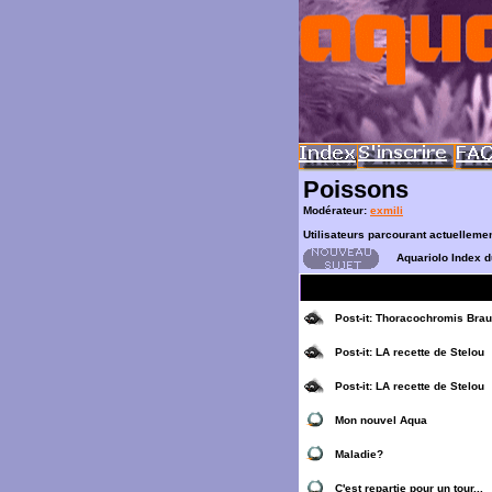
Poissons
Modérateur:
exmili
Utilisateurs parcourant actuelleme
Aquariolo Index 
Post-it:
Thoracochromis Braus
Post-it:
LA recette de Stelou
Post-it:
LA recette de Stelou
Mon nouvel Aqua
Maladie?
C'est repartie pour un tour...