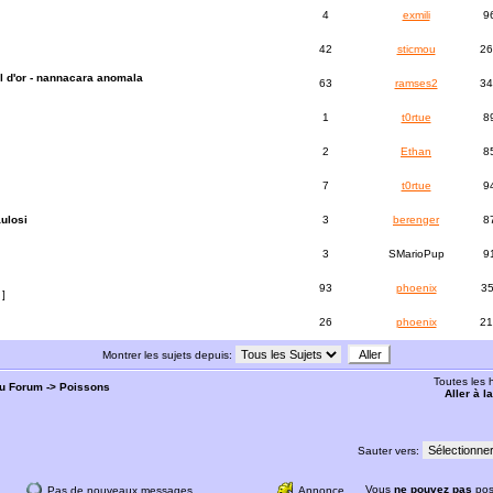
4
exmili
9
42
sticmou
26
l d'or - nannacara anomala
63
ramses2
34
1
t0rtue
8
2
Ethan
8
7
t0rtue
9
ulosi
3
berenger
8
3
SMarioPup
9
93
phoenix
3
]
26
phoenix
21
Montrer les sujets depuis:
Toutes les
du Forum
->
Poissons
Aller à 
Sauter vers:
Vous
ne pouvez pas
pos
Pas de nouveaux messages
Annonce