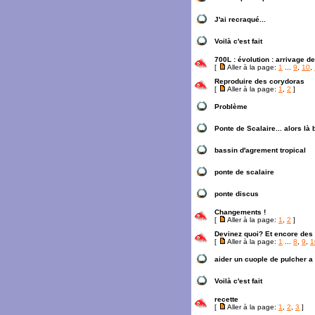
J'ai recraqué...
Voilà c'est fait
700L : évolution : arrivage d
[
Aller à la page:
1
...
9
,
10
,
Reproduire des corydoras
[
Aller à la page:
1
,
2
]
Problème
Ponte de Scalaire... alors là
bassin d'agrement tropical
ponte de scalaire
ponte discus
Changements !
[
Aller à la page:
1
,
2
]
Devinez quoi? Et encore des
[
Aller à la page:
1
...
8
,
9
,
1
aider un cuople de pulcher a
Voilà c'est fait
recette
[
Aller à la page:
1
,
2
,
3
]