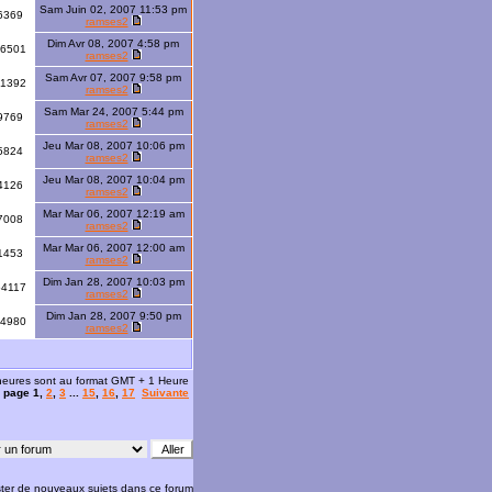
Sam Juin 02, 2007 11:53 pm
6369
ramses2
Dim Avr 08, 2007 4:58 pm
6501
ramses2
Sam Avr 07, 2007 9:58 pm
1392
ramses2
Sam Mar 24, 2007 5:44 pm
9769
ramses2
Jeu Mar 08, 2007 10:06 pm
5824
ramses2
Jeu Mar 08, 2007 10:04 pm
4126
ramses2
Mar Mar 06, 2007 12:19 am
7008
ramses2
Mar Mar 06, 2007 12:00 am
1453
ramses2
Dim Jan 28, 2007 10:03 pm
54117
ramses2
Dim Jan 28, 2007 9:50 pm
4980
ramses2
 heures sont au format GMT + 1 Heure
la page
1
,
2
,
3
...
15
,
16
,
17
Suivante
ter de nouveaux sujets dans ce forum