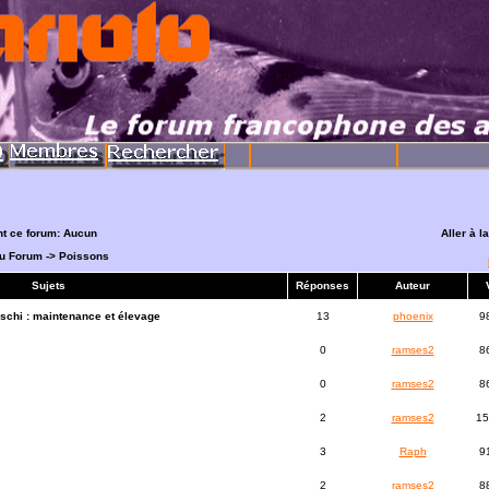
nt ce forum: Aucun
Aller à 
du Forum
->
Poissons
Sujets
Réponses
Auteur
chi : maintenance et élevage
13
phoenix
9
0
ramses2
8
0
ramses2
8
2
ramses2
15
3
Raph
9
2
ramses2
8