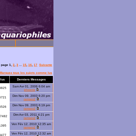
la page
1
,
2
,
3
...
15
,
16
,
17
Suivante
Marquez tous les sujets comme lus
Vus
Derniers Messages
Sam Avr 01, 2006 6:04 am
8825
phoenix
Dim Nov 09, 2003 6:20 pm
6721
ramses2
Dim Nov 09, 2003 6:19 pm
6526
ramses2
Dim Avr 03, 2011 4:21 pm
7482
ramses2
Ven Fév 12, 2010 12:35 am
1395
ramses2
Ven Fév 12, 2010 12:32 am
8477