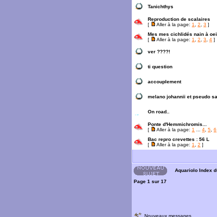
Tanichthys
Reproduction de scalaires
[
Aller à la page:
1
,
2
,
3
]
Mes mes cichlidés nain à oei
[
Aller à la page:
1
,
2
,
3
,
4
]
ver ????!
ti question
accouplement
melano johannii et pseudo sa
On road..
Ponte d'Hemmichromis...
[
Aller à la page:
1
...
4
,
5
,
6
Bac repro crevettes : 56 L
[
Aller à la page:
1
,
2
]
Aquariolo Index 
Page
1
sur
17
Nouveaux messages