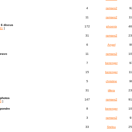
4
ramses2
9
11
ramses2
1
e 6 discus
172
phoenix
46
11
]
31
ramses2
23
6
Angel
9
 bravo
11
ramses2
10
7
berenger
9
15
berenger
1
5
christine
9
31
tillera
23
 photos
147
ramses2
91
0
]
 pondre
8
berenger
10
3
ramses2
9
33
Stelou
25