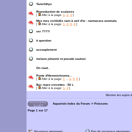
Tanichthys
Reproduction de scalaires
[
Aller à la page:
1
,
2
,
3
]
Mes mes cichlidés nain à oeil d'or - nannacara anomala
[
Aller à la page:
1
,
2
,
3
,
4
]
ver ????!
ti question
accouplement
melano johannii et pseudo saulosi
On road..
Ponte d'Hemmichromis...
[
Aller à la page:
1
...
4
,
5
,
6
]
Bac repro crevettes : 56 L
[
Aller à la page:
1
,
2
]
Montrer les sujets 
Aquariolo Index du Forum
->
Poissons
Page
1
sur
17
Nouveaux messages
Pas de nouveaux messages