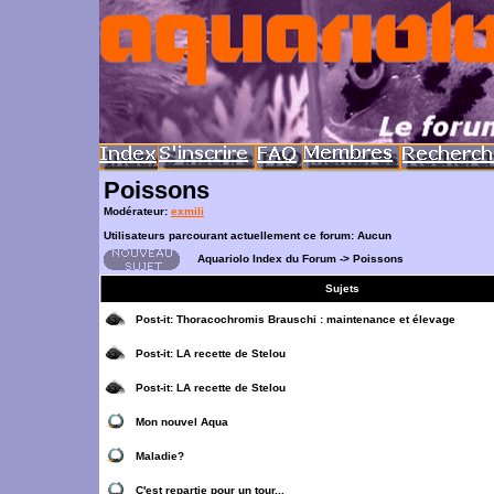
Poissons
Modérateur:
exmili
Utilisateurs parcourant actuellement ce forum: Aucun
Aquariolo Index du Forum
->
Poissons
Sujets
Post-it:
Thoracochromis Brauschi : maintenance et élevage
Post-it:
LA recette de Stelou
Post-it:
LA recette de Stelou
Mon nouvel Aqua
Maladie?
C'est repartie pour un tour...