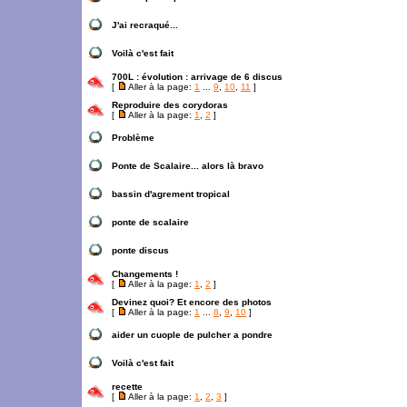
J'ai recraqué...
Voilà c'est fait
700L : évolution : arrivage de 6 discus
[
Aller à la page:
1
...
9
,
10
,
11
]
Reproduire des corydoras
[
Aller à la page:
1
,
2
]
Problème
Ponte de Scalaire... alors là bravo
bassin d'agrement tropical
ponte de scalaire
ponte discus
Changements !
[
Aller à la page:
1
,
2
]
Devinez quoi? Et encore des photos
[
Aller à la page:
1
...
8
,
9
,
10
]
aider un cuople de pulcher a pondre
Voilà c'est fait
recette
[
Aller à la page:
1
,
2
,
3
]