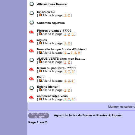
Alternathera Reineki
Re-nouveau
[
Aller à la page:
1
,
2
]
Cabomba Aquatica
Pierres vivantes ?????
[
Aller à la page:
1
,
2
,
3
]
algues
[
Aller à la page:
1
,
2
]
Nouvelle hampe florale d'Echino !
[
Aller à la page:
1
...
7
,
8
,
9
]
ALGUE VERTE dans mon bac.....
[
Aller à la page:
1
,
2
]
terrau ou pas terrau ?????
[
Aller à la page:
1
,
2
,
3
]
Fleur
[
Aller à la page:
1
,
2
,
3
]
Echino bleheri
[
Aller à la page:
1
,
2
]
comment faites vous
[
Aller à la page:
1
,
2
,
3
]
Montrer les sujets 
Aquariolo Index du Forum
->
Plantes & Algues
Page
1
sur
2