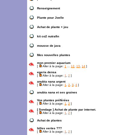
Renseignement
Plante pour Joelle
Achat de plante + jeu
kit co2 nutrafin
mousse de java
Mes nouvelles plantes
mon premier aquarium
[
Aller à la page:
1
...
12
,
13
,
14
]
egeria densa
[
Aller à la page:
1
,
2
]
anubia nana urgent
[
Aller à la page:
1
,
2
,
3
,
4
]
anubia nana et ses graines
Vos plantes préférées
[
Aller à la page:
1
,
2
]
[ Sondage ]
Achat de plante par internet.
[
Aller à la page:
1
,
2
]
Achat de plantes
billes vertes ???
[
Aller à la page:
1
,
2
]