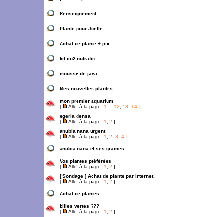
Renseignement
Plante pour Joelle
Achat de plante + jeu
kit co2 nutrafin
mousse de java
Mes nouvelles plantes
mon premier aquarium
[
Aller à la page:
1
...
12
,
13
,
14
]
egeria densa
[
Aller à la page:
1
,
2
]
anubia nana urgent
[
Aller à la page:
1
,
2
,
3
,
4
]
anubia nana et ses graines
Vos plantes préférées
[
Aller à la page:
1
,
2
]
[ Sondage ]
Achat de plante par internet.
[
Aller à la page:
1
,
2
]
Achat de plantes
billes vertes ???
[
Aller à la page:
1
,
2
]