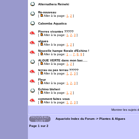
Alternathera Reineki
Re-nouveau
[
Aller à la page:
1
,
2
]
Cabomba Aquatica
Pierres vivantes ?????
[
Aller à la page:
1
,
2
,
3
]
algues
[
Aller à la page:
1
,
2
]
Nouvelle hampe florale d'Echino !
[
Aller à la page:
1
...
7
,
8
,
9
]
ALGUE VERTE dans mon bac.....
[
Aller à la page:
1
,
2
]
terrau ou pas terrau ?????
[
Aller à la page:
1
,
2
,
3
]
Fleur
[
Aller à la page:
1
,
2
,
3
]
Echino bleheri
[
Aller à la page:
1
,
2
]
comment faites vous
[
Aller à la page:
1
,
2
,
3
]
Montrer les sujets 
Aquariolo Index du Forum
->
Plantes & Algues
Page
1
sur
2