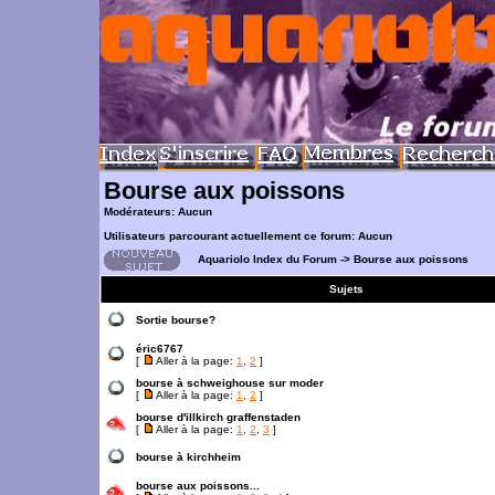
Bourse aux poissons
Modérateurs: Aucun
Utilisateurs parcourant actuellement ce forum: Aucun
Aquariolo Index du Forum
->
Bourse aux poissons
Sujets
Sortie bourse?
éric6767
[
Aller à la page:
1
,
2
]
bourse à schweighouse sur moder
[
Aller à la page:
1
,
2
]
bourse d'illkirch graffenstaden
[
Aller à la page:
1
,
2
,
3
]
bourse à kirchheim
bourse aux poissons...