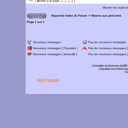
[
Aller à la page:
1
,
2
,
3
,
4
]
Montrer les sujets 
Aquariolo Index du Forum
->
Bourse aux poissons
Page
1
sur
1
Nouveaux messages
Pas de nouveaux messages
Nouveaux messages [ Populaire ]
Pas de nouveaux messages [ 
Nouveaux messages [ Verrouillé ]
Pas de nouveaux messages [ V
Conception du forum par:
phpBB
| Aquariolo est un forum a
Tra