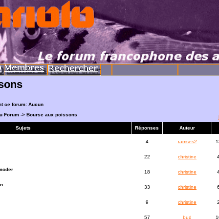
ssons
nt ce forum: Aucun
du Forum
->
Bourse aux poissons
Sujets
Réponses
Auteur
4
ramses2
1
22
christine
moder
18
christine
en
33
christine
9
christine
57
bud
1