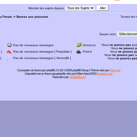
Montrer les sujets depuis:
du Forum
->
Bourse aux poissons
Toutes les
Sauter vers:
Vous
ne pouvez pas
pos
Pas de nouveaux messages
Annonce
Vous
ne pouvez 
 ]
Pas de nouveaux messages [ Populaire ]
Post-it
Vous
ne pouvez p
Vous
ne pouvez pas
s
]
Pas de nouveaux messages [ Verrouillé ]
Vous
ne pouvez pa
Conception du forum par:
phpBB
2.0.18 © 2005 phpBB Group | Thème crée par
Pigne.net
| Aquariolo est un forum aquariophile crée par H.Ben Ayed-2003
lagalaxie.com
Traduction par :
phpBB-fr.com