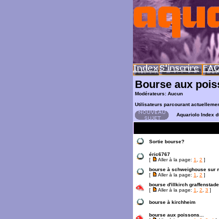
Bourse aux poi
Modérateurs: Aucun
Utilisateurs parcourant actuelleme
Aquariolo Index 
Sortie bourse?
éric6767
[
Aller à la page:
1
,
2
]
bourse à schweighouse sur 
[
Aller à la page:
1
,
2
]
bourse d'illkirch graffenstad
[
Aller à la page:
1
,
2
,
3
]
bourse à kirchheim
bourse aux poissons...