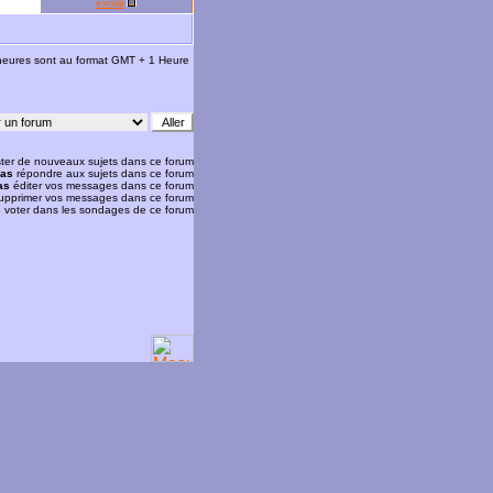
exmili
 heures sont au format GMT + 1 Heure
ter de nouveaux sujets dans ce forum
pas
répondre aux sujets dans ce forum
as
éditer vos messages dans ce forum
upprimer vos messages dans ce forum
s
voter dans les sondages de ce forum