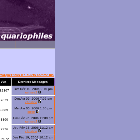
Marquez tous les sujets comme lus
Vus
Derniers Messages
Dim Déc 10, 2006 9:10 pm
32367
ramses2
Dim Avr 09, 2006 7:05 pm
47673
christine
Mer Avr 05, 2006 1:00 pm
40889
joelle
Dim Fév 26, 2006 11:08 pm
63890
ramses2
Jeu Fév 23, 2006 11:12 am
22276
christine
Jeu Fév 19, 2004 10:12 am
06072