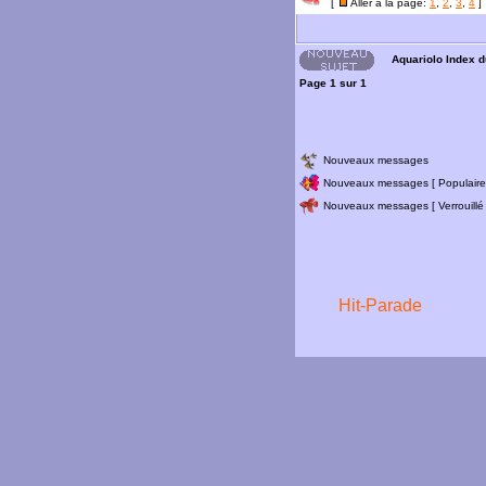
[
Aller à la page:
1
,
2
,
3
,
4
]
Aquariolo Index 
Page
1
sur
1
Nouveaux messages
Nouveaux messages [ Populaire
Nouveaux messages [ Verrouillé 