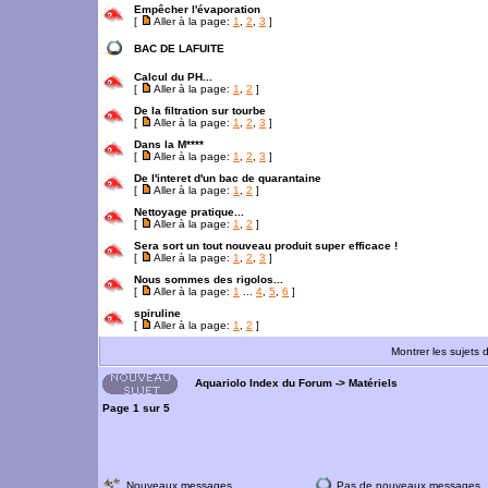
Empêcher l'évaporation
[
Aller à la page:
1
,
2
,
3
]
BAC DE LAFUITE
Calcul du PH...
[
Aller à la page:
1
,
2
]
De la filtration sur tourbe
[
Aller à la page:
1
,
2
,
3
]
Dans la M****
[
Aller à la page:
1
,
2
,
3
]
De l'interet d'un bac de quarantaine
[
Aller à la page:
1
,
2
]
Nettoyage pratique...
[
Aller à la page:
1
,
2
]
Sera sort un tout nouveau produit super efficace !
[
Aller à la page:
1
,
2
,
3
]
Nous sommes des rigolos...
[
Aller à la page:
1
...
4
,
5
,
6
]
spiruline
[
Aller à la page:
1
,
2
]
Montrer les sujets 
Aquariolo Index du Forum
->
Matériels
Page
1
sur
5
Nouveaux messages
Pas de nouveaux messages