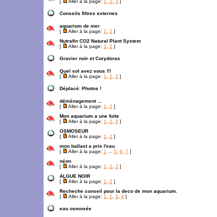
[
Aller à la page:
1
,
2
,
3
]
Conseils filtres externes
aquarium de mer
[
Aller à la page:
1
,
2
]
Nutrafin CO2 Natural Plant System
[
Aller à la page:
1
,
2
]
Gravier noir et Corydoras
Quel sol avez vous !!!
[
Aller à la page:
1
,
2
,
3
]
Déplacé:
Photos !
déménagement ...
[
Aller à la page:
1
,
2
]
Mon aquarium a une fuite
[
Aller à la page:
1
,
2
,
3
]
OSMOSEUR
[
Aller à la page:
1
,
2
]
mon ballast a pris l'eau
[
Aller à la page:
1
...
5
,
6
,
7
]
néon
[
Aller à la page:
1
,
2
,
3
]
ALGUE NOIR
[
Aller à la page:
1
,
2
]
Recheche conseil pour la deco de mon aquarium.
[
Aller à la page:
1
,
2
,
3
,
4
]
eau osmosée