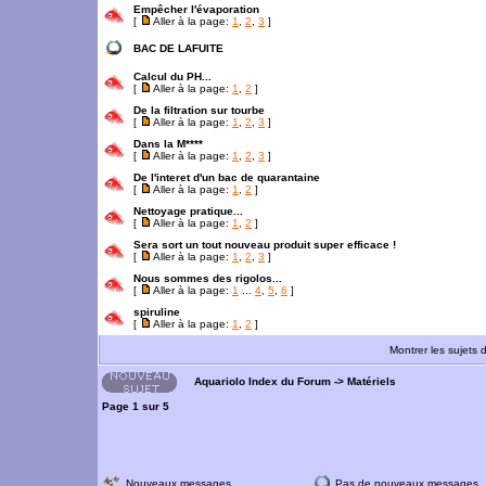
Empêcher l'évaporation
[
Aller à la page:
1
,
2
,
3
]
BAC DE LAFUITE
Calcul du PH...
[
Aller à la page:
1
,
2
]
De la filtration sur tourbe
[
Aller à la page:
1
,
2
,
3
]
Dans la M****
[
Aller à la page:
1
,
2
,
3
]
De l'interet d'un bac de quarantaine
[
Aller à la page:
1
,
2
]
Nettoyage pratique...
[
Aller à la page:
1
,
2
]
Sera sort un tout nouveau produit super efficace !
[
Aller à la page:
1
,
2
,
3
]
Nous sommes des rigolos...
[
Aller à la page:
1
...
4
,
5
,
6
]
spiruline
[
Aller à la page:
1
,
2
]
Montrer les sujets 
Aquariolo Index du Forum
->
Matériels
Page
1
sur
5
Nouveaux messages
Pas de nouveaux messages