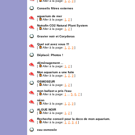
[
Aller à la page:
1
,
2
,
3
]
Conseils filtres externes
aquarium de mer
[
Aller à la page:
1
,
2
]
Nutrafin CO2 Natural Plant System
[
Aller à la page:
1
,
2
]
Gravier noir et Corydoras
Quel sol avez vous !!!
[
Aller à la page:
1
,
2
,
3
]
Déplacé:
Photos !
déménagement ...
[
Aller à la page:
1
,
2
]
Mon aquarium a une fuite
[
Aller à la page:
1
,
2
,
3
]
OSMOSEUR
[
Aller à la page:
1
,
2
]
mon ballast a pris l'eau
[
Aller à la page:
1
...
5
,
6
,
7
]
néon
[
Aller à la page:
1
,
2
,
3
]
ALGUE NOIR
[
Aller à la page:
1
,
2
]
Recheche conseil pour la deco de mon aquarium.
[
Aller à la page:
1
,
2
,
3
,
4
]
eau osmosée