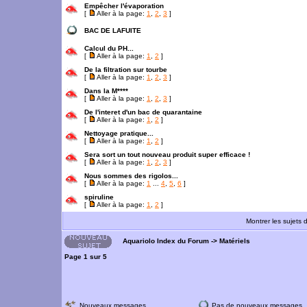
Empêcher l'évaporation
[
Aller à la page:
1
,
2
,
3
]
BAC DE LAFUITE
Calcul du PH...
[
Aller à la page:
1
,
2
]
De la filtration sur tourbe
[
Aller à la page:
1
,
2
,
3
]
Dans la M****
[
Aller à la page:
1
,
2
,
3
]
De l'interet d'un bac de quarantaine
[
Aller à la page:
1
,
2
]
Nettoyage pratique...
[
Aller à la page:
1
,
2
]
Sera sort un tout nouveau produit super efficace !
[
Aller à la page:
1
,
2
,
3
]
Nous sommes des rigolos...
[
Aller à la page:
1
...
4
,
5
,
6
]
spiruline
[
Aller à la page:
1
,
2
]
Montrer les sujets 
Aquariolo Index du Forum
->
Matériels
Page
1
sur
5
Nouveaux messages
Pas de nouveaux messages