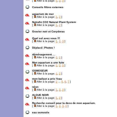
[
Aller à la page:
1
,
2
,
3
]
Conseils filtres externes
aquarium de mer
[
Aller à la page:
1
,
2
]
Nutrafin CO2 Natural Plant System
[
Aller à la page:
1
,
2
]
Gravier noir et Corydoras
Quel sol avez vous !!!
[
Aller à la page:
1
,
2
,
3
]
Déplacé:
Photos !
déménagement ...
[
Aller à la page:
1
,
2
]
Mon aquarium a une fuite
[
Aller à la page:
1
,
2
,
3
]
OSMOSEUR
[
Aller à la page:
1
,
2
]
mon ballast a pris l'eau
[
Aller à la page:
1
...
5
,
6
,
7
]
néon
[
Aller à la page:
1
,
2
,
3
]
ALGUE NOIR
[
Aller à la page:
1
,
2
]
Recheche conseil pour la deco de mon aquarium.
[
Aller à la page:
1
,
2
,
3
,
4
]
eau osmosée