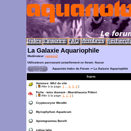
La Galaxie Aquariophile
Modérateur:
ramses2
Utilisateurs parcourant actuellement ce forum: Aucun
Aquariolo Index du Forum
->
La Galaxie Aquariophile
Sujets
Annonce:
MAJ du site
[
Aller à la page:
1
...
4
,
5
,
6
]
Fiche - tetra diamant - Moenkhausia Pittieri
[
Aller à la page:
1
,
2
,
3
]
Cryptocoryne Wendtii
Myriophyllum Aquaticum
Apistogramma Borelli
colisa lalia