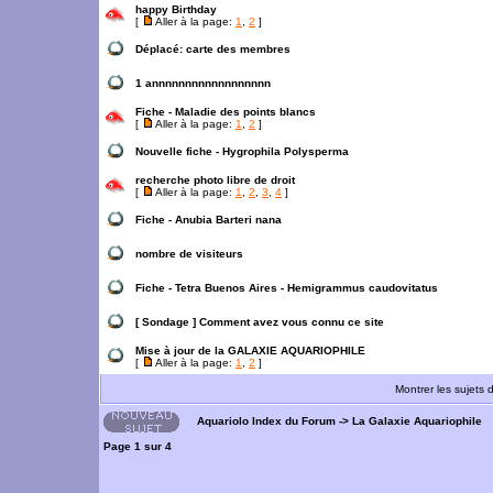
happy Birthday
[
Aller à la page:
1
,
2
]
Déplacé:
carte des membres
1 annnnnnnnnnnnnnnnnn
Fiche - Maladie des points blancs
[
Aller à la page:
1
,
2
]
Nouvelle fiche - Hygrophila Polysperma
recherche photo libre de droit
[
Aller à la page:
1
,
2
,
3
,
4
]
Fiche - Anubia Barteri nana
nombre de visiteurs
Fiche - Tetra Buenos Aires - Hemigrammus caudovitatus
[ Sondage ]
Comment avez vous connu ce site
Mise à jour de la GALAXIE AQUARIOPHILE
[
Aller à la page:
1
,
2
]
Montrer les sujets 
Aquariolo Index du Forum
->
La Galaxie Aquariophile
Page
1
sur
4